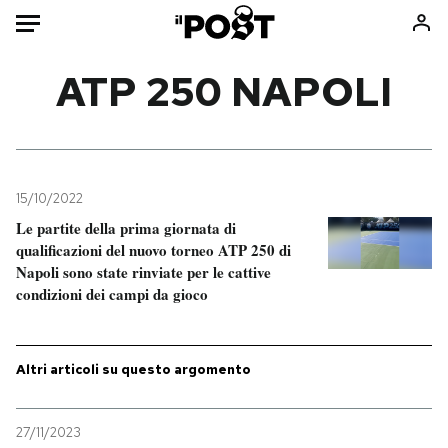
Auto
ATP 250 NAPOLI
HOME
Italia
Moda
Mondo
Libri
15/10/2022
Politica
Consumismi
Le partite della prima giornata di
qualificazioni del nuovo torneo ATP 250 di
Tecnologia
Storie/Idee
Napoli sono state rinviate per le cattive
Internet
Ok Boomer!
condizioni dei campi da gioco
Scienza
Media
Cultura
Europa
Economia
Altrecose
Altri articoli su questo argomento
Sport
Mondiali calcio 2026
27/11/2023