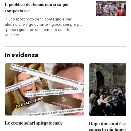
Il pubblico del tennis non si sa più
comportare?
PODCAST
In uno sport noto per il contegno e per il
silenzio che vige durante il gioco, sempre più
spesso i giocatori si lamentano del tifo
NEWSLETTER
sguaiato
I MIEI PREFERITI
In evidenza
SHOP
CALENDARIO
AREA PERSONALE
Entra
Le creme solari spiegate male
Dopo due anni è camb
concerto più lungo d