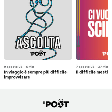
9 agosto 26
-
6 min
7 agosto 26
-
37 min
In viaggio è sempre più difficile
Il difficile mestie
improvvisare