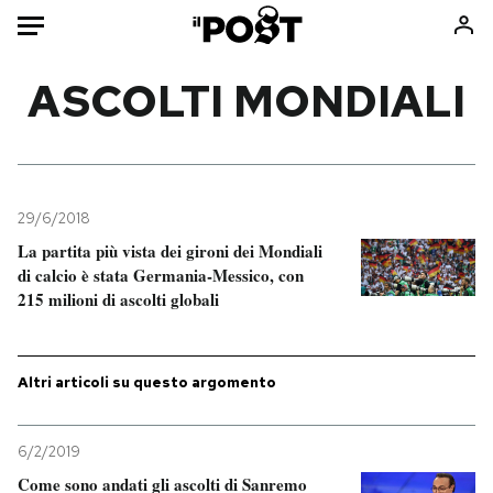
Auto
ASCOLTI MONDIALI
HOME
Italia
Moda
Mondo
Libri
29/6/2018
Politica
Consumismi
La partita più vista dei gironi dei Mondiali
di calcio è stata Germania-Messico, con
Tecnologia
Storie/Idee
215 milioni di ascolti globali
Internet
Ok Boomer!
Scienza
Media
Cultura
Europa
Altri articoli su questo argomento
Economia
Altrecose
Sport
Mondiali calcio 2026
6/2/2019
Come sono andati gli ascolti di Sanremo