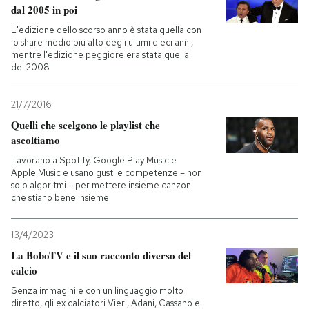
dal 2005 in poi
PODCAST
L'edizione dello scorso anno è stata quella con
lo share medio più alto degli ultimi dieci anni,
mentre l'edizione peggiore era stata quella
del 2008
NEWSLETTER
21/7/2016
I MIEI PREFERITI
Quelli che scelgono le playlist che
ascoltiamo
Lavorano a Spotify, Google Play Music e
SHOP
Apple Music e usano gusti e competenze – non
solo algoritmi – per mettere insieme canzoni
che stiano bene insieme
CALENDARIO
13/4/2023
La BoboTV e il suo racconto diverso del
AREA PERSONALE
calcio
Entra
Senza immagini e con un linguaggio molto
diretto, gli ex calciatori Vieri, Adani, Cassano e