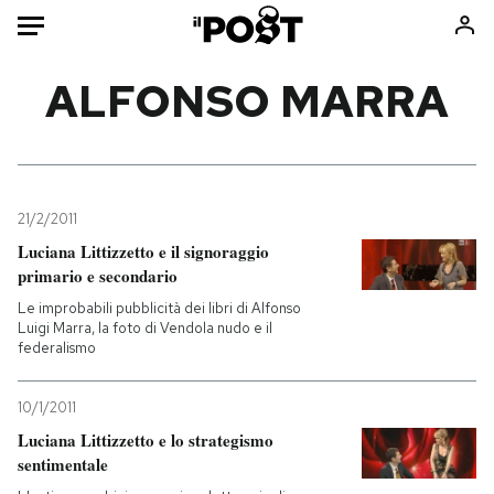
Auto
ALFONSO MARRA
HOME
Italia
Moda
Mondo
Libri
21/2/2011
Politica
Consumismi
Luciana Littizzetto e il signoraggio
primario e secondario
Tecnologia
Storie/Idee
Le improbabili pubblicità dei libri di Alfonso
Internet
Ok Boomer!
Luigi Marra, la foto di Vendola nudo e il
Scienza
Media
federalismo
Cultura
Europa
Economia
Altrecose
10/1/2011
Luciana Littizzetto e lo strategismo
Sport
Mondiali calcio 2026
sentimentale