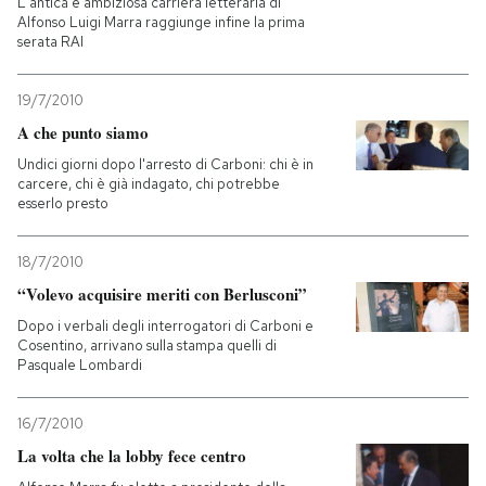
L'antica e ambiziosa carriera letteraria di
Alfonso Luigi Marra raggiunge infine la prima
serata RAI
PODCAST
19/7/2010
NEWSLETTER
A che punto siamo
Undici giorni dopo l'arresto di Carboni: chi è in
carcere, chi è già indagato, chi potrebbe
I MIEI PREFERITI
esserlo presto
SHOP
18/7/2010
“Volevo acquisire meriti con Berlusconi”
Dopo i verbali degli interrogatori di Carboni e
CALENDARIO
Cosentino, arrivano sulla stampa quelli di
Pasquale Lombardi
AREA PERSONALE
16/7/2010
Entra
La volta che la lobby fece centro