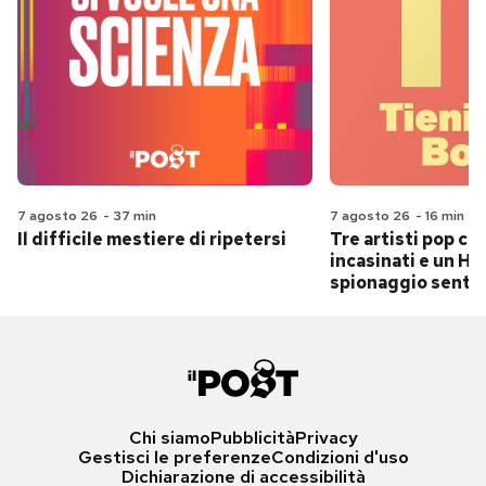
7 agosto 26
-
37 min
7 agosto 26
-
16 min
Il difficile mestiere di ripetersi
Tre artisti pop ch
incasinati e un Hit
spionaggio senti
Chi siamo
Pubblicità
Privacy
Gestisci le preferenze
Condizioni d'uso
Dichiarazione di accessibilità