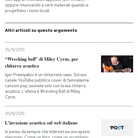
oppure rinunciando a certi materiali quando si
progettano i nuovi locali
PODCAST
Altri articoli su questo argomento
NEWSLETTER
25/9/2013
I MIEI PREFERITI
“Wrecking ball” di Miley Cyrus, per
chitarra acustica
SHOP
Igor Presnyakov è un chitarrista russo. Sul suo
canale YouTube pubblica cover di famosissime
canzoni pop, suonate solo con la sua chitarra
acustica. L'ultima è Wrecking Ball di Miley
CALENDARIO
Cyrus.
AREA PERSONALE
30/4/2015
L’invasione acustica sul web italiano
Entra
Io penso da sempre che Internet sia uno spazio
silenzioso. Come un libro, come un quotidiano