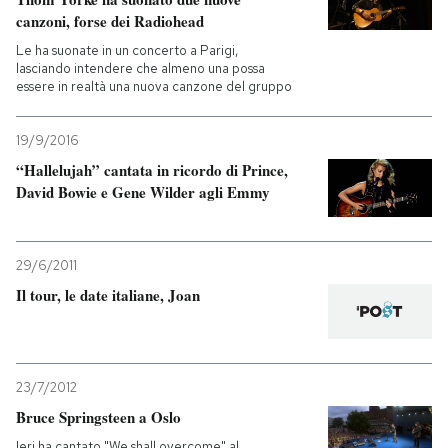
canzoni, forse dei Radiohead
Le ha suonate in un concerto a Parigi,
lasciando intendere che almeno una possa
essere in realtà una nuova canzone del gruppo
19/9/2016
“Hallelujah” cantata in ricordo di Prince,
David Bowie e Gene Wilder agli Emmy
29/6/2011
Il tour, le date italiane, Joan
23/7/2012
Bruce Springsteen a Oslo
Ieri ha cantato "We shall overcome" al