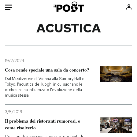
Auto
ACUSTICA
HOME
Italia
Moda
Mondo
Libri
19/2/2024
Politica
Consumismi
Cosa rende speciale una sala da concerto?
Tecnologia
Storie/Idee
Dal Musikverein di Vienna alla Suntory Hall di
Tokyo, l'acustica dei luoghi in cui suonano le
Internet
Ok Boomer!
orchestre ha influenzato l'evoluzione della
Scienza
Media
musica stessa
Cultura
Europa
3/5/2019
Economia
Altrecose
Il problema dei ristoranti rumorosi, e
Sport
Mondiali calcio 2026
come risolverlo
Con app di recensioni apposite, per evitarli,