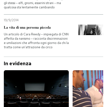
gli stessi – elfi, gnomi, esserini strani – ma
qualcosa sta lentamente cambiando
PODCAST
19/9/2014
NEWSLETTER
La vita di una persona piccola
Un articolo di Cara Reedy – impiegata di CNN
affetta da nanismo – racconta discriminazioni
I MIEI PREFERITI
e umiliazioni che affronta ogni giorno da chi la
tratta come un'attrazione da circo
SHOP
In evidenza
CALENDARIO
AREA PERSONALE
Entra