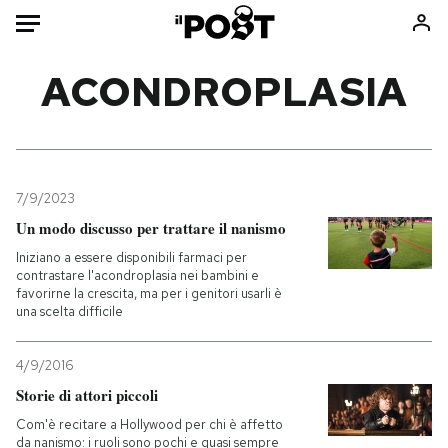
Auto
ACONDROPLASIA
HOME
Italia
Moda
Mondo
Libri
7/9/2023
Politica
Consumismi
Un modo discusso per trattare il nanismo
Tecnologia
Storie/Idee
Iniziano a essere disponibili farmaci per
contrastare l'acondroplasia nei bambini e
Internet
Ok Boomer!
favorirne la crescita, ma per i genitori usarli è
Scienza
Media
una scelta difficile
Cultura
Europa
4/9/2016
Economia
Altrecose
Storie di attori piccoli
Sport
Mondiali calcio 2026
Com'è recitare a Hollywood per chi è affetto
da nanismo: i ruoli sono pochi e quasi sempre