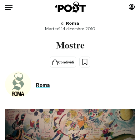
Auto
di
Roma
Martedì 14 dicembre 2010
HOME
Mostre
Italia
Moda
Mondo
Libri
Condividi
Politica
Consumismi
Tecnologia
Storie/Idee
Roma
Internet
Ok Boomer!
Scienza
Media
Cultura
Europa
Economia
Altrecose
Sport
Mondiali calcio 2026