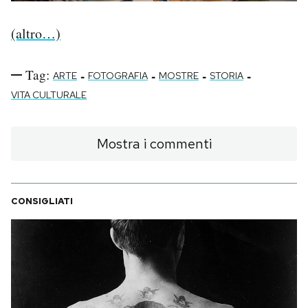
PODCAST
(altro…)
Tag:
-
-
-
-
NEWSLETTER
ARTE
FOTOGRAFIA
MOSTRE
STORIA
VITA CULTURALE
I MIEI PREFERITI
Mostra i commenti
SHOP
CONSIGLIATI
CALENDARIO
AREA PERSONALE
Area Personale
Newsletter