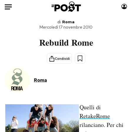
Auto
di
Roma
Mercoledì 17 novembre 2010
HOME
Rebuild Rome
Italia
Moda
Mondo
Libri
Condividi
Politica
Consumismi
Tecnologia
Storie/Idee
Roma
Internet
Ok Boomer!
Scienza
Media
Cultura
Europa
Quelli di
Economia
Altrecose
RetakeRome
Sport
Mondiali calcio 2026
rilanciano. Per chi