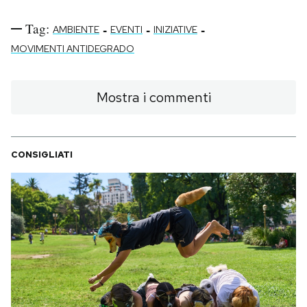
Notifiche mobile
Tag:
-
-
-
Regala il Post
AMBIENTE
EVENTI
INIZIATIVE
Hai bisogno di aiuto?
MOVIMENTI ANTIDEGRADO
Esci
Mostra i commenti
CONSIGLIATI