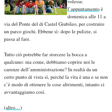
volesse.
l’appuntamento
è
PODCAST
domenica alle 11 a
via del Ponte del di Castel Giubileo, per costruire
NEWSLETTER
un parco giochi. Ebbene sì: dopo le pulizie, si
passa al fare.
I MIEI PREFERITI
Tutto ciò potrebbe far storcere la bocca a
SHOP
qualcuno: ma come, dobbiamo coprire noi le
carenze dell’amministrazione? In realtà da un
certo punto di vista sì, perché la vita è una e se non
CALENDARIO
c’è modo di ottenere le cose altrimenti, intanto ci
avvantaggiamo così.
AREA PERSONALE
Area Personale
(altro…)
Newsletter