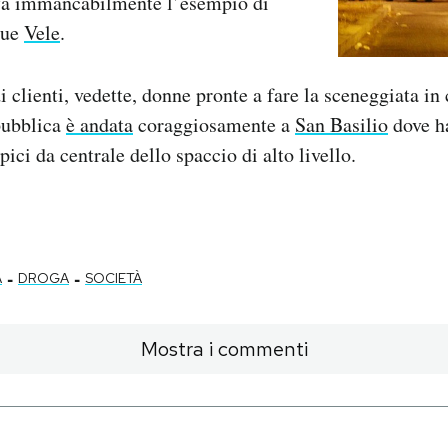
 fa immancabilmente l’esempio di
sue
Vele
.
di clienti, vedette, donne pronte a fare la sceneggiata in 
pubblica
è andata
coraggiosamente a
San Basilio
dove ha
pici da centrale dello spaccio di alto livello.
-
-
À
DROGA
SOCIETÀ
Mostra i commenti