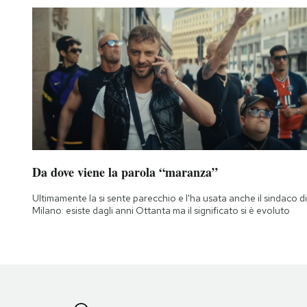
Notifiche mobile
Regala il Post
Hai bisogno di aiuto?
Esci
Da dove viene la parola “maranza”
Ultimamente la si sente parecchio e l'ha usata anche il sindaco di
Milano: esiste dagli anni Ottanta ma il significato si è evoluto