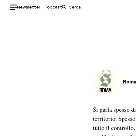
Newsletter
Podcast
Auto
HOME
Italia
Moda
Mondo
Libri
Politica
Consumismi
Tecnologia
Storie/Idee
Rom
Internet
Ok Boomer!
Scienza
Media
Cultura
Europa
Si parla spesso d
Economia
Altrecose
territorio. Spess
Sport
Mondiali calcio 2026
tutto il controll