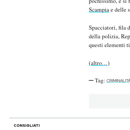
pochissimo, e si
Scampia
e delle 
PODCAST
Spacciatori, fila 
NEWSLETTER
della polizia, Re
questi elementi ti
I MIEI PREFERITI
(altro…)
SHOP
Tag:
CRIMINALIT
CALENDARIO
AREA PERSONALE
Area Personale
CONSIGLIATI
Newsletter