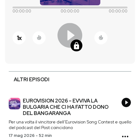
00:00:00
00:00:00
00:00:00
PODCAST
NEWSLETTER
1
x
I MIEI PREFERITI
SHOP
ALTRI EPISODI
CALENDARIO
EUROVISION 2026 – EVVIVA LA
BULGARIA CHE CI HA FATTO DONO
DEL BANGARANGA
AREA PERSONALE
Per una volta il vincitore dell’Eurovision Song Contest e quello
del podcast del Post coincidono
Entra
17 mag 2026
-
52 min