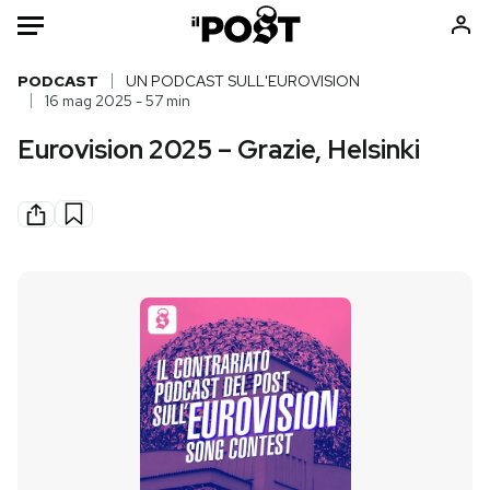
Auto
PODCAST
UN PODCAST SULL'EUROVISION
16 mag 2025 - 57 min
HOME
Eurovision 2025 – Grazie, Helsinki
Italia
Moda
Mondo
Libri
Politica
Consumismi
Tecnologia
Storie/Idee
Internet
Ok Boomer!
Scienza
Media
Cultura
Europa
Economia
Altrecose
Sport
Mondiali calcio 2026