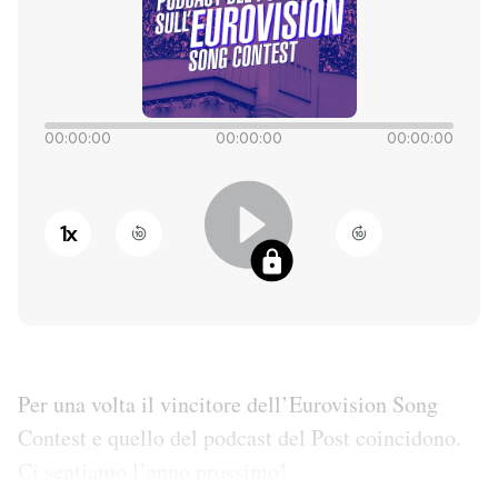
PODCAST
NEWSLETTER
00:00:00
00:00:00
00:00:00
I MIEI PREFERITI
1
x
SHOP
CALENDARIO
Per una volta il vincitore dell’Eurovision Song
AREA PERSONALE
Contest e quello del podcast del Post coincidono.
Entra
Ci sentiamo l’anno prossimo!