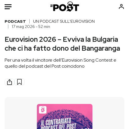
Auto
PODCAST
UN PODCAST SULL'EUROVISION
17 mag 2026 - 52 min
HOME
Eurovision 2026 – Evviva la Bulgaria
che ci ha fatto dono del Bangaranga
Italia
Moda
Mondo
Libri
Per una volta il vincitore dell’Eurovision Song Contest e
Politica
Consumismi
quello del podcast del Post coincidono
Tecnologia
Storie/Idee
Internet
Ok Boomer!
Scienza
Media
Cultura
Europa
Economia
Altrecose
Sport
Mondiali calcio 2026