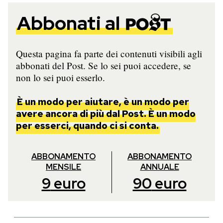
Abbonati al
Questa pagina fa parte dei contenuti visibili agli
abbonati del Post. Se lo sei puoi accedere, se
non lo sei puoi esserlo.
È un modo per aiutare, è un modo per
avere ancora di più dal Post. È un modo
per esserci, quando ci si conta.
ABBONAMENTO
ABBONAMENTO
MENSILE
ANNUALE
9
euro
90
euro