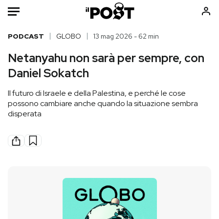
Auto
PODCAST
GLOBO
13 mag 2026 - 62 min
Netanyahu non sarà per sempre, con
HOME
Daniel Sokatch
Italia
Moda
Il futuro di Israele e della Palestina, e perché le cose
Mondo
Libri
possono cambiare anche quando la situazione sembra
Politica
Consumismi
disperata
Tecnologia
Storie/Idee
Internet
Ok Boomer!
Scienza
Media
Cultura
Europa
Economia
Altrecose
Sport
Mondiali calcio 2026