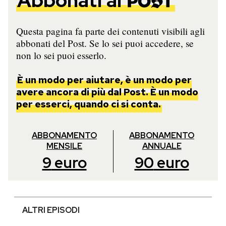
Abbonati al
Questa pagina fa parte dei contenuti visibili agli
abbonati del Post. Se lo sei puoi accedere, se
non lo sei puoi esserlo.
È un modo per aiutare, è un modo per
avere ancora di più dal Post. È un modo
per esserci, quando ci si conta.
ABBONAMENTO
ABBONAMENTO
MENSILE
ANNUALE
9
euro
90
euro
ALTRI EPISODI