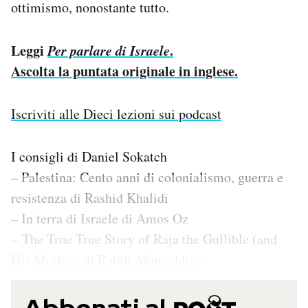
ottimismo, nonostante tutto.
Leggi
Per parlare di Israele
.
Ascolta la puntata originale in inglese.
Iscriviti alle Dieci lezioni sui podcast
I consigli di Daniel Sokatch
– Palestina: Cento anni di colonialismo, guerra e
resistenza di Rashid Khalidi
– In terra di Israele di Amos Oz
– The True True Story of Raja the Gullible (and
His Mother) di Rabih Alameddine