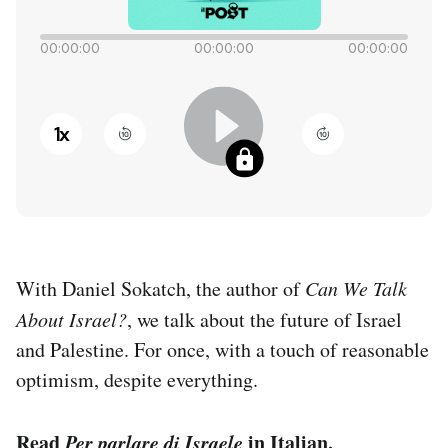
PODCAST
00:00:00
00:00:00
00:00:00
NEWSLETTER
1
x
I MIEI PREFERITI
SHOP
With Daniel Sokatch, the author of
Can We Talk
CALENDARIO
About Israel?
, we talk about the future of Israel
and Palestine. For once, with a touch of reasonable
AREA PERSONALE
optimism, despite everything.
Entra
Read
Per parlare di Israele
in Italian.