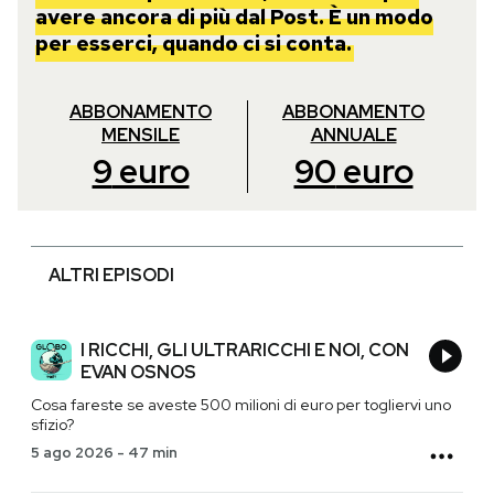
avere ancora di più dal Post. È un modo
per esserci, quando ci si conta.
ABBONAMENTO
ABBONAMENTO
MENSILE
ANNUALE
9
euro
90
euro
ALTRI EPISODI
I RICCHI, GLI ULTRARICCHI E NOI, CON
EVAN OSNOS
Cosa fareste se aveste 500 milioni di euro per togliervi uno
sfizio?
5 ago 2026
-
47 min