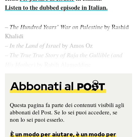
Listen to the dubbed episode in Italian.
–
The Hundred Years’ War on Palestine
by Rashid
Khalidi
–
In the Land of Israel
by Amos Oz
–
The True True Story of Raja the Gullible (and
His Mother)
by Rabih Alameddine
Abbonati al
Questa pagina fa parte dei contenuti visibili agli
abbonati del Post. Se lo sei puoi accedere, se
non lo sei puoi esserlo.
È un modo per aiutare, è un modo per