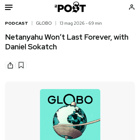
Auto
PODCAST
GLOBO
13 mag 2026 - 69 min
Netanyahu Won’t Last Forever, with
HOME
Daniel Sokatch
Italia
Moda
Mondo
Libri
Politica
Consumismi
Tecnologia
Storie/Idee
Internet
Ok Boomer!
Scienza
Media
Cultura
Europa
Economia
Altrecose
Sport
Mondiali calcio 2026