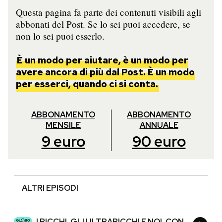
Questa pagina fa parte dei contenuti visibili agli
abbonati del Post. Se lo sei puoi accedere, se
non lo sei puoi esserlo.
È un modo per aiutare, è un modo per
avere ancora di più dal Post. È un modo
per esserci, quando ci si conta.
ABBONAMENTO
ABBONAMENTO
MENSILE
ANNUALE
9
euro
90
euro
ALTRI EPISODI
I RICCHI, GLI ULTRARICCHI E NOI, CON