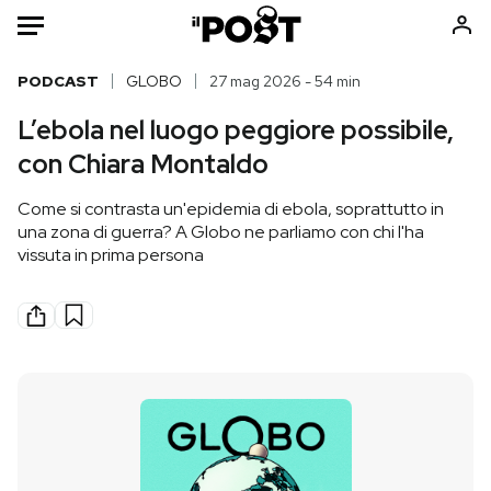
Auto
PODCAST
GLOBO
27 mag 2026 - 54 min
L’ebola nel luogo peggiore possibile,
HOME
con Chiara Montaldo
Italia
Moda
Come si contrasta un'epidemia di ebola, soprattutto in
Mondo
Libri
una zona di guerra? A Globo ne parliamo con chi l'ha
Politica
Consumismi
vissuta in prima persona
Tecnologia
Storie/Idee
Internet
Ok Boomer!
Scienza
Media
Cultura
Europa
Economia
Altrecose
Sport
Mondiali calcio 2026