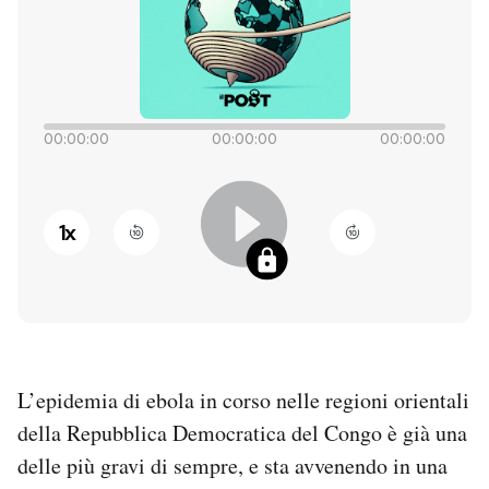
PODCAST
NEWSLETTER
00:00:00
00:00:00
00:00:00
I MIEI PREFERITI
1
x
SHOP
CALENDARIO
L’epidemia di ebola in corso nelle regioni orientali
AREA PERSONALE
della Repubblica Democratica del Congo è già una
Entra
delle più gravi di sempre, e sta avvenendo in una