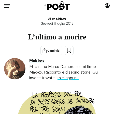
Auto
di
Makkox
Giovedì 11 luglio 2013
HOME
L’ultimo a morire
Italia
Moda
Mondo
Libri
Condividi
Politica
Consumismi
Makkox
Tecnologia
Storie/Idee
Mi chiamo Marco Dambrosio, mi firmo
Makkox
. Racconto e disegno storie. Qui
Internet
Ok Boomer!
invece trovate i
miei appunti
.
Scienza
Media
Cultura
Europa
Economia
Altrecose
Sport
Mondiali calcio 2026