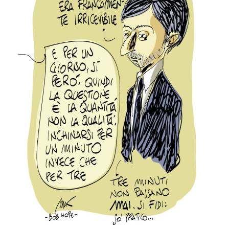
PODCAST
NEWSLETTER
I MIEI PREFERITI
SHOP
CALENDARIO
AREA PERSONALE
Area Personale
Newsletter