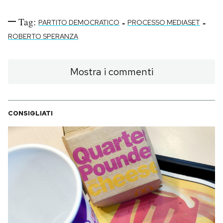
Notifiche mobile
Tag:
-
-
Regala il Post
PARTITO DEMOCRATICO
PROCESSO MEDIASET
Hai bisogno di aiuto?
ROBERTO SPERANZA
Esci
Mostra i commenti
CONSIGLIATI