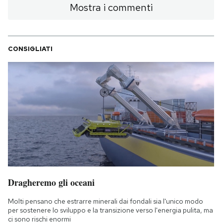
Mostra i commenti
Notifiche mobile
Regala il Post
Hai bisogno di aiuto?
Esci
CONSIGLIATI
Dragheremo gli oceani
Molti pensano che estrarre minerali dai fondali sia l'unico modo
per sostenere lo sviluppo e la transizione verso l'energia pulita, ma
ci sono rischi enormi