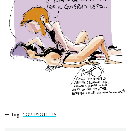
PODCAST
NEWSLETTER
I MIEI PREFERITI
SHOP
CALENDARIO
AREA PERSONALE
Tag:
GOVERNO LETTA
Area Personale
Newsletter