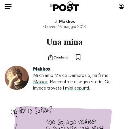
Auto
di
Makkox
Giovedì 16 maggio 2013
HOME
Una mina
Italia
Moda
Mondo
Libri
Condividi
Politica
Consumismi
Makkox
Tecnologia
Storie/Idee
Mi chiamo Marco Dambrosio, mi firmo
Makkox
. Racconto e disegno storie. Qui
Internet
Ok Boomer!
invece trovate i
miei appunti
.
Scienza
Media
Cultura
Europa
Economia
Altrecose
Sport
Mondiali calcio 2026