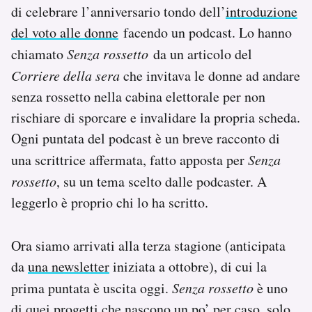
di celebrare l’anniversario tondo dell’
introduzione
PODCAST
del voto alle donne
facendo un podcast. Lo hanno
chiamato
Senza rossetto
da un articolo del
Corriere della sera
che invitava le donne ad andare
NEWSLETTER
senza rossetto nella cabina elettorale per non
rischiare di sporcare e invalidare la propria scheda.
I MIEI PREFERITI
Ogni puntata del podcast è un breve racconto di
una scrittrice affermata, fatto apposta per
Senza
SHOP
rossetto
, su un tema scelto dalle podcaster. A
leggerlo è proprio chi lo ha scritto.
CALENDARIO
Ora siamo arrivati alla terza stagione (anticipata
AREA PERSONALE
da
una newsletter
iniziata a ottobre), di cui la
prima puntata è uscita oggi.
Senza rossetto
è uno
Area Personale
Newsletter
di quei progetti che nascono un po’ per caso, solo