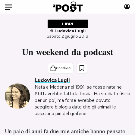
Auto
LIBRI
di
Ludovica Lugli
Sabato 2 giugno 2018
HOME
Un weekend da podcast
Italia
Moda
Mondo
Libri
Politica
Consumismi
Condividi
Tecnologia
Storie/Idee
Ludovica Lugli
Internet
Ok Boomer!
Nata a Modena nel 1991, se fosse nata nel
1941 avrebbe fatto la libraia. Ha studiato fisica
Scienza
Media
per un po’, ma forse avrebbe dovuto
Cultura
Europa
scegliere biologia dato che gli animali le
Economia
Altrecose
piacciono più del grafene.
Sport
Mondiali calcio 2026
Un paio di anni fa due mie amiche hanno pensato