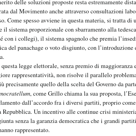
merito delle soluzioni proposte resta estremamente dista
rata dal Movimento anche attraverso consultazioni labo
so. Come spesso avviene in questa materia, si tratta di
e il sistema proporzionale con sbarramento alla tedesc
é con i collegi), il sistema spagnolo che premia l’inse
nica del panachage o voto disgiunto, con l’introduzione 
a.
 questa legge elettorale, senza premio di maggioranza 
iore rappresentatività, non risolve il parallelo problem
più precisamente quello della scelta del Governo da parte
mocratellum
, come Grillo chiama la sua proposta, l’Es
lamento dall’accordo fra i diversi partiti, proprio come
 Repubblica. Un incentivo alle continue crisi ministerial
iunta senza la garanzia democratica che i grandi partiti
hanno rappresentato.