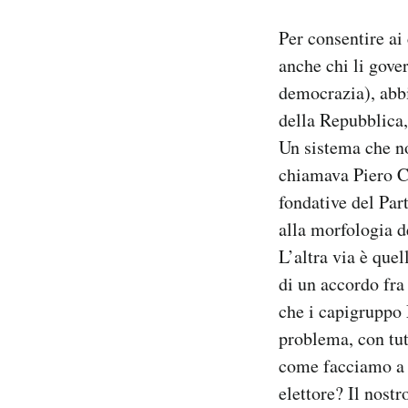
Per consentire ai
anche chi li gove
democrazia), abbi
della Repubblica,
Un sistema che no
chiamava Piero Ca
fondative del Par
alla morfologia d
L’altra via è quel
di un accordo fra
che i capigruppo
problema, con tut
come facciamo a r
elettore? Il nostr