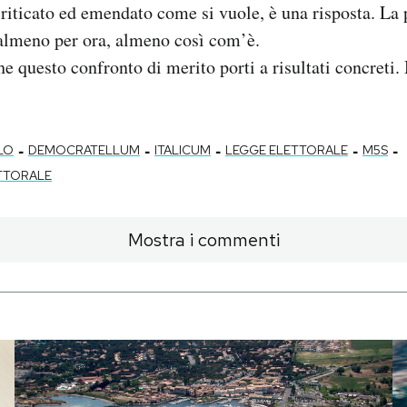
criticato ed emendato come si vuole, è una risposta. La
 almeno per ora, almeno così com’è.
he questo confronto di merito porti a risultati concreti.
-
-
-
-
-
LO
DEMOCRATELLUM
ITALICUM
LEGGE ELETTORALE
M5S
TTORALE
Mostra i commenti