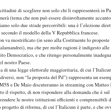
 cittadini di scegliere non solo chi li rappresenterà in 
rnerà (tema che non può essere disinvoltamente accanto
amo solo due strade percorribili: una è l’elezione diret
 secondo il modello della V Repubblica francese.
n va mostrificato (in seno alla Costituente lo proposte
lamandrei), ma che per molte ragioni è indigesto alle 
tito Democratico, e che ritengo personalmente inadeguat
el nostro Paese.
la di una legge elettorale maggioritaria, di cui l’Italicum
 diversi, non “la proposta del Pd”) rappresenta un esem
 M5S e De Maio discuteranno in streaming con Matteo R
to il rispetto, di non rispondere alla domanda che è sul 
endere le nostre istituzioni efficienti e comprensibili d
o progetto di riforma, di cui l’Italicum è parte, e che 