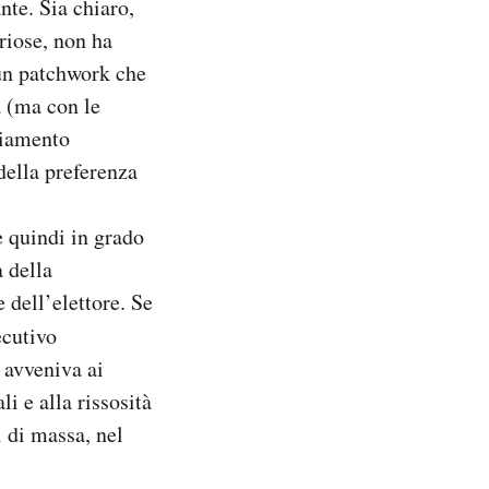
nte. Sia chiaro,
riose, non ha
 un patchwork che
a (ma con le
diamento
della preferenza
e quindi in grado
a della
 dell’elettore. Se
ecutivo
 avveniva ai
i e alla rissosità
 di massa, nel