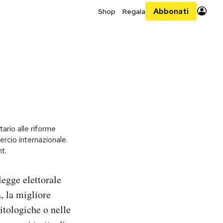
Abbonati
Shop
Regala
ario alle riforme
rcio internazionale.
t.
legge elettorale
, la migliore
litologiche o nelle