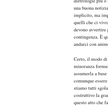
dietrologie più o
una buona notizia,
PODCAST
implicito, ma imp
quelli che ci viv
NEWSLETTER
devono avvertire 
contingenza. È qu
I MIEI PREFERITI
andarci con anim
SHOP
Certo, il modo di
minoranza formul
assumerla a base 
CALENDARIO
comunque essere r
stiamo tutti sgol
AREA PERSONALE
costruttivo la gr
Area Personale
questo atto che f
Newsletter