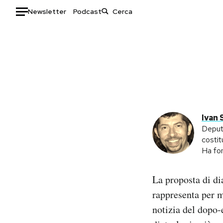
Newsletter
Podcast
Auto
HOME
Italia
Moda
Mondo
Libri
Politica
Consumismi
Ivan 
Tecnologia
Storie/Idee
Deputa
costit
Internet
Ok Boomer!
Ha fon
Scienza
Media
Cultura
Europa
La proposta di di
Economia
Altrecose
rappresenta per m
Sport
Mondiali calcio 2026
notizia del dopo-e