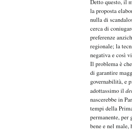
Detto questo, il 
Notifiche mobile
la proposta elabo
Regala il Post
nulla di scandalo
Hai bisogno di aiuto?
cerca di coniugar
Esci
preferenze anzich
regionale; la tec
negativa e così vi
Il problema è che
di garantire magg
governabilità, e 
adottassimo il
de
nascerebbe in Par
tempi della Prima
permanente, per g
bene e nel male, 