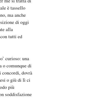
r me si tratta di
ale è tassello
vono, ma anche
sizione di oggi
te alla
con tutti ed
po’ curioso: una
la o comunque di
i concordi, dovrà
i o giù di lì ci
modo più
con soddisfazione