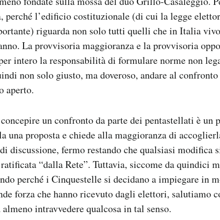
 meno fondate sulla mossa del duo Grillo-Casaleggio. Pe
 perché l’edificio costituzionale (di cui la legge elettor
ortante) riguarda non solo tutti quelli che in Italia vi
ranno. La provvisoria maggioranza e la provvisoria oppo
per intero la responsabilità di formulare norme non lega
indi non solo giusto, ma doveroso, andare al confronto 
o aperto.
 concepire un confronto da parte dei pentastellati è un 
a una proposta e chiede alla maggioranza di accoglier
di discussione, fermo restando che qualsiasi modifica s
atificata “dalla Rete”. Tuttavia, siccome da quindici mes
ando perché i Cinquestelle si decidano a impiegare in 
ande forza che hanno ricevuto dagli elettori, salutiamo 
a almeno intravvedere qualcosa in tal senso.