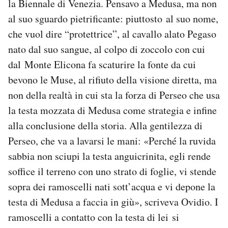
la Biennale di Venezia. Pensavo a Medusa, ma non
al suo sguardo pietrificante: piuttosto al suo nome,
PODCAST
che vuol dire “protettrice”, al cavallo alato Pegaso
nato dal suo sangue, al colpo di zoccolo con cui
NEWSLETTER
dal Monte Elicona fa scaturire la fonte da cui
bevono le Muse, al rifiuto della visione diretta, ma
I MIEI PREFERITI
non della realtà in cui sta la forza di Perseo che usa
la testa mozzata di Medusa come strategia e infine
SHOP
alla conclusione della storia. Alla gentilezza di
Perseo, che va a lavarsi le mani: «Perché la ruvida
sabbia non sciupi la testa anguicrinita, egli rende
CALENDARIO
soffice il terreno con uno strato di foglie, vi stende
sopra dei ramoscelli nati sott’acqua e vi depone la
AREA PERSONALE
testa di Medusa a faccia in giù», scriveva Ovidio. I
Area Personale
ramoscelli a contatto con la testa di lei si
Newsletter