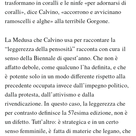
trasformano in coralli e le ninfe «per adornarsi di
Notifiche mobile
coralli», dice Calvino, «accorrono e avvicinano
Regala il Post
ramoscelli e alghe» alla terribile Gorgone.
Hai bisogno di aiuto?
Esci
La Medusa che Calvino usa per raccontare la
“leggerezza della pensosità” racconta con cura il
senso della Biennale di quest’anno. Che non è
affatto debole, come qualcuno l’ha definita, e che
è potente solo in un modo differente rispetto alla
precedente occupata invece dall’impegno politico,
dalla protesta, dall’attivismo e dalla
rivendicazione. In questo caso, la leggerezza che
per contrasto definisce la 57esima edizione, non è
un difetto. Tutt’altro: è strategica e in un certo
senso femminile, è fatta di materie che legano, che