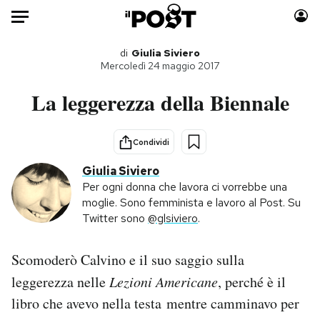
Auto
di
Giulia Siviero
Mercoledì 24 maggio 2017
HOME
La leggerezza della Biennale
Italia
Moda
Mondo
Libri
Condividi
Politica
Consumismi
Giulia Siviero
Tecnologia
Storie/Idee
Per ogni donna che lavora ci vorrebbe una
moglie. Sono femminista e lavoro al Post. Su
Internet
Ok Boomer!
Twitter sono
@glsiviero
.
Scienza
Media
Cultura
Europa
Scomoderò Calvino e il suo saggio sulla
Economia
Altrecose
leggerezza nelle
Lezioni Americane
, perché è il
Sport
Mondiali calcio 2026
libro che avevo nella testa mentre camminavo per