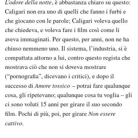
L’odore della notte
, è abbastanza chiaro su questo:
Caligari non era uno di quelli che fanno i furbi e
PODCAST
che giocano con le parole; Caligari voleva quello
che chiedeva, e voleva fare i film così come li
NEWSLETTER
aveva immaginati. Per questo, per anni, non ne ha
chiuso nemmeno uno. Il sistema, l’industria, si è
I MIEI PREFERITI
compattata attorno a lui, contro questo regista che
mostrava ciò che non si doveva mostrare
SHOP
(“pornografia”, dicevano i critici), e dopo il
successo di
Amore tossico
– potrai fare qualunque
cosa, gli ripetevano; qualunque cosa tu voglia – gli
CALENDARIO
ci sono voluti 15 anni per girare il suo secondo
film. Pochi di più, poi, per girare
Non essere
AREA PERSONALE
cattivo
.
Area Personale
Newsletter