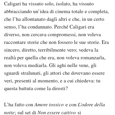
Caligari ha vissuto solo, isolato, ha vissuto
Notifiche mobile
abbracciando un’idea di cinema totale e completa,
Regala il Post
Hai bisogno di aiuto?
che l’ha allontanato dagli altri e che, in un certo
Esci
senso, l’ha condannato. Perché Caligari era
diverso, non cercava compromessi, non voleva
raccontare storie che non fossero le sue storie. Era
sincero, diretto, terribilmente vero; vedeva la
realtà per quella che era, non voleva romanzarla,
non voleva mediarla. Gli aghi nelle vene, gli
sguardi stralunati, gli attori che dovevano essere
veri, presenti al momento, e a cui chiedeva: tu
questa battuta come la diresti?
L’ha fatto con
Amore tossico
e con
L’odore della
notte
; sul set di
Non essere cattivo
si