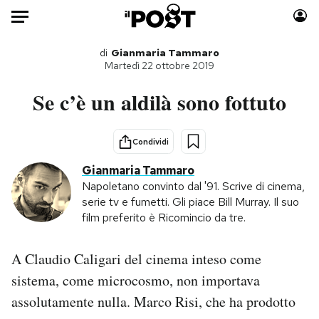
Auto
di
Gianmaria Tammaro
Martedì 22 ottobre 2019
HOME
Se c’è un aldilà sono fottuto
Italia
Moda
Mondo
Libri
Condividi
Politica
Consumismi
Gianmaria Tammaro
Tecnologia
Storie/Idee
Napoletano convinto dal '91. Scrive di cinema,
serie tv e fumetti. Gli piace Bill Murray. Il suo
Internet
Ok Boomer!
film preferito è Ricomincio da tre.
Scienza
Media
Cultura
Europa
A Claudio Caligari del cinema inteso come
Economia
Altrecose
sistema, come microcosmo, non importava
Sport
Mondiali calcio 2026
assolutamente nulla. Marco Risi, che ha prodotto