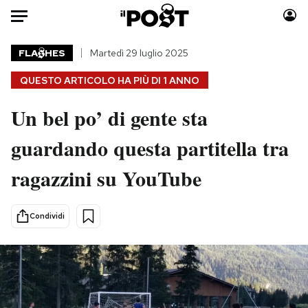
Auto
FLA
HES
Martedì 29 luglio 2025
QUESTO ARTICOLO HA PIÙ DI
1 ANNO
HOME
Un bel po’ di gente sta
Italia
Moda
Mondo
Libri
guardando questa partitella tra
Politica
Consumismi
ragazzini su YouTube
Tecnologia
Storie/Idee
Internet
Ok Boomer!
Scienza
Media
Condividi
Cultura
Europa
Economia
Altrecose
Sport
Mondiali calcio 2026