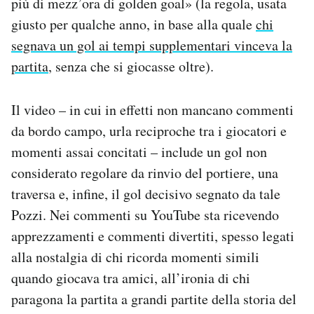
più di mezz’ora di golden goal» (la regola, usata
Notifiche mobile
giusto per qualche anno, in base alla quale
chi
Regala il Post
segnava un gol ai tempi supplementari vinceva la
Hai bisogno di aiuto?
partita
, senza che si giocasse oltre).
Esci
Il video – in cui in effetti non mancano commenti
da bordo campo, urla reciproche tra i giocatori e
momenti assai concitati – include un gol non
considerato regolare da rinvio del portiere, una
traversa e, infine, il gol decisivo segnato da tale
Pozzi. Nei commenti su YouTube sta ricevendo
apprezzamenti e commenti divertiti, spesso legati
alla nostalgia di chi ricorda momenti simili
quando giocava tra amici, all’ironia di chi
paragona la partita a grandi partite della storia del