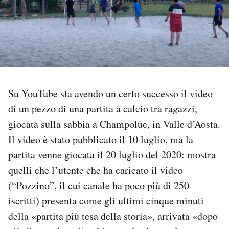
PODCAST
NEWSLETTER
I MIEI PREFERITI
Su YouTube sta avendo un certo successo il video
di un pezzo di una partita a calcio tra ragazzi,
giocata sulla sabbia a Champoluc, in Valle d’Aosta.
SHOP
Il video è stato pubblicato il 10 luglio, ma la
partita venne giocata il 20 luglio del 2020: mostra
CALENDARIO
quelli che l’utente che ha caricato il video
(“Pozzino”, il cui canale ha poco più di 250
AREA PERSONALE
iscritti) presenta come gli ultimi cinque minuti
Area Personale
della «partita più tesa della storia», arrivata «dopo
Newsletter