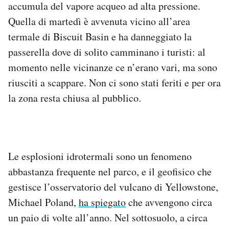
accumula del vapore acqueo ad alta pressione.
Notifiche mobile
Quella di martedì è avvenuta vicino all’area
Regala il Post
termale di Biscuit Basin e ha danneggiato la
Hai bisogno di aiuto?
Esci
passerella dove di solito camminano i turisti: al
momento nelle vicinanze ce n’erano vari, ma sono
riusciti a scappare. Non ci sono stati feriti e per ora
la zona resta chiusa al pubblico.
Le esplosioni idrotermali sono un fenomeno
abbastanza frequente nel parco, e il geofisico che
gestisce l’osservatorio del vulcano di Yellowstone,
Michael Poland,
ha spiegato
che avvengono circa
un paio di volte all’anno. Nel sottosuolo, a circa