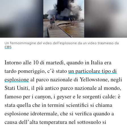
PODCAST
NEWSLETTER
Un fermoimmagine del video dell'esplosione da un video trasmesso da
CBS
I MIEI PREFERITI
Intorno alle 10 di martedì, quando in Italia era
SHOP
tardo pomeriggio, c’è stato
un particolare tipo di
esplosione
al parco nazionale di Yellowstone, negli
CALENDARIO
Stati Uniti, il più antico parco nazionale al mondo,
famoso per i canyon, i geyser e le sorgenti calde: è
stata quella che in termini scientifici si chiama
AREA PERSONALE
esplosione idrotermale, che si verifica quando a
Area Personale
causa dell’alta temperatura nel sottosuolo si
Newsletter