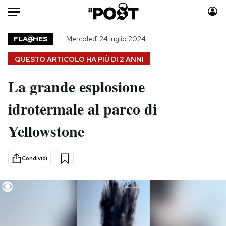
Auto
FLA
HES
Mercoledì 24 luglio 2024
QUESTO ARTICOLO HA PIÙ DI
2 ANNI
HOME
La grande esplosione
Italia
Moda
Mondo
Libri
idrotermale al parco di
Politica
Consumismi
Yellowstone
Tecnologia
Storie/Idee
Internet
Ok Boomer!
Scienza
Media
Condividi
Cultura
Europa
Economia
Altrecose
Sport
Mondiali calcio 2026