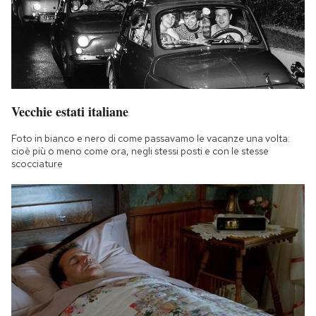
Vecchie estati italiane
Foto in bianco e nero di come passavamo le vacanze una volta:
cioè più o meno come ora, negli stessi posti e con le stesse
scocciature