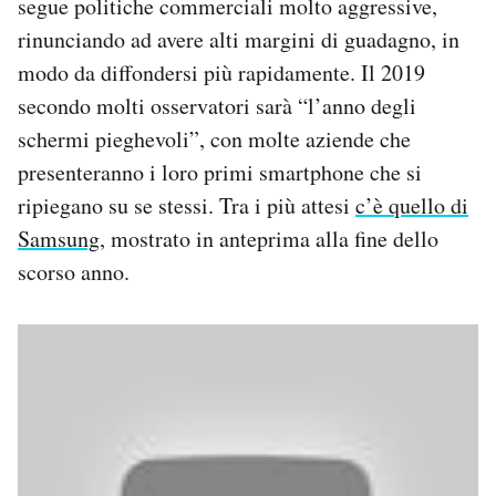
segue politiche commerciali molto aggressive,
Notifiche mobile
rinunciando ad avere alti margini di guadagno, in
Regala il Post
modo da diffondersi più rapidamente. Il 2019
Hai bisogno di aiuto?
secondo molti osservatori sarà “l’anno degli
Esci
schermi pieghevoli”, con molte aziende che
presenteranno i loro primi smartphone che si
ripiegano su se stessi. Tra i più attesi
c’è quello di
Samsung
, mostrato in anteprima alla fine dello
scorso anno.