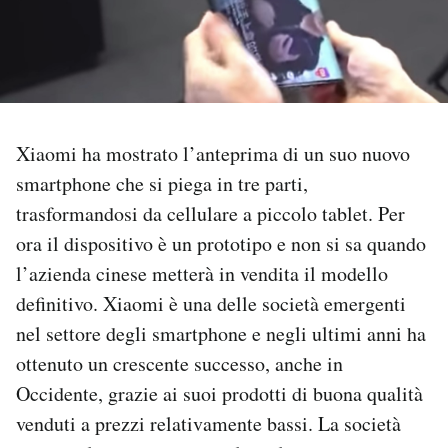
PODCAST
NEWSLETTER
Xiaomi ha mostrato l’anteprima di un suo nuovo
I MIEI PREFERITI
smartphone che si piega in tre parti,
trasformandosi da cellulare a piccolo tablet. Per
SHOP
ora il dispositivo è un prototipo e non si sa quando
l’azienda cinese metterà in vendita il modello
definitivo. Xiaomi è una delle società emergenti
CALENDARIO
nel settore degli smartphone e negli ultimi anni ha
ottenuto un crescente successo, anche in
AREA PERSONALE
Occidente, grazie ai suoi prodotti di buona qualità
Area Personale
venduti a prezzi relativamente bassi. La società
Newsletter