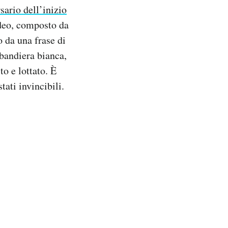
sario dell’inizio
ideo, composto da
 da una frase di
 bandiera bianca,
o e lottato. È
tati invincibili.