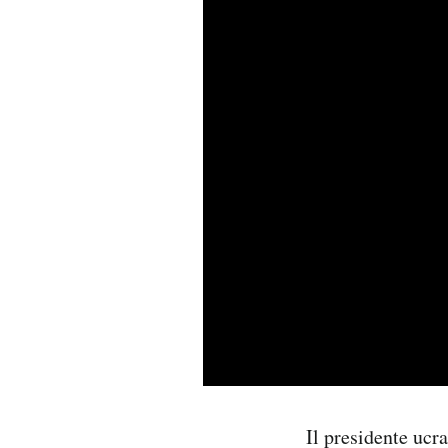
PODCAST
NEWSLETTER
I MIEI PREFERITI
SHOP
CALENDARIO
AREA PERSONALE
Area Personale
Il presidente ucr
Newsletter