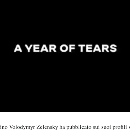
aino Volodymyr Zelensky ha pubblicato sui suoi profili 