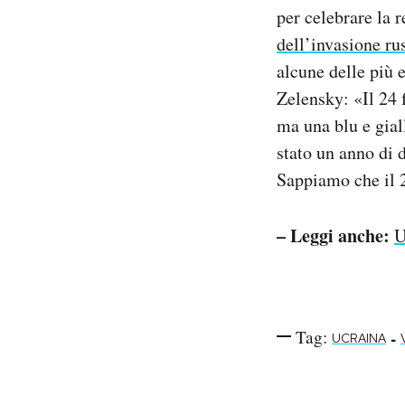
per celebrare la 
Notifiche mobile
Regala il Post
dell’invasione ru
Hai bisogno di aiuto?
alcune delle più 
Esci
Zelensky: «Il 24 
ma una blu e gial
stato un anno di d
Sappiamo che il 2
– Leggi anche:
U
Tag:
-
UCRAINA