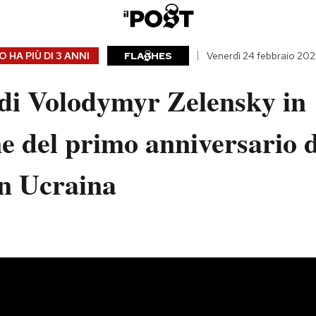
 HA PIÙ DI
3 ANNI
FLA
HES
Venerdì 24 febbraio 202
 di Volodymyr Zelensky in
e del primo anniversario d
in Ucraina