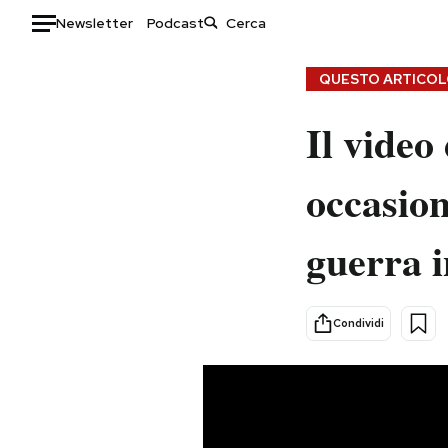
Newsletter
Podcast
Auto
QUESTO ARTICOLO
HOME
Il video
Italia
Moda
occasion
Mondo
Libri
Politica
Consumismi
guerra 
Tecnologia
Storie/Idee
Internet
Ok Boomer!
Scienza
Media
Condividi
Cultura
Europa
Economia
Altrecose
Sport
Mondiali calcio 2026