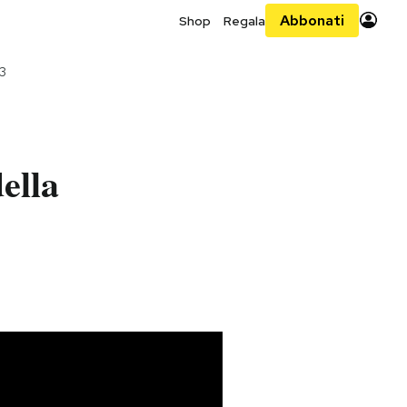
Abbonati
Shop
Regala
3
ella