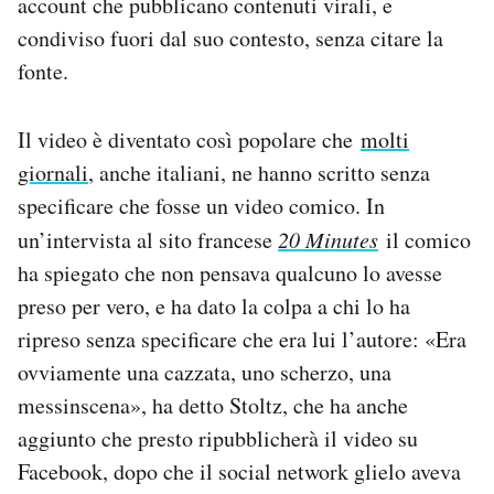
account che pubblicano contenuti virali, e
Notifiche mobile
condiviso fuori dal suo contesto, senza citare la
Regala il Post
fonte.
Hai bisogno di aiuto?
Esci
Il video è diventato così popolare che
molti
giornali
, anche italiani, ne hanno scritto senza
specificare che fosse un video comico. In
un’intervista al sito francese
20 Minutes
il comico
ha spiegato che non pensava qualcuno lo avesse
preso per vero, e ha dato la colpa a chi lo ha
ripreso senza specificare che era lui l’autore: «Era
ovviamente una cazzata, uno scherzo, una
messinscena», ha detto Stoltz, che ha anche
aggiunto che presto ripubblicherà il video su
Facebook, dopo che il social network glielo aveva