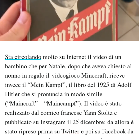
PODCAST
NEWSLETTER
I MIEI PREFERITI
Sta circolando
molto su Internet il video di un
bambino che per Natale, dopo che aveva chiesto al
SHOP
nonno in regalo il videogioco Minecraft, riceve
invece il “Mein Kampf”, il libro del 1925 di Adolf
Hitler che si pronuncia in modo simile
CALENDARIO
(“Maincraft” – “Maincampf”). Il video è stato
realizzato dal comico francese Yann Stoltz e
AREA PERSONALE
pubblicato su Instagram il 25 dicembre; da allora è
Area Personale
stato ripreso prima su
Twitter
e poi su Facebook da
Newsletter