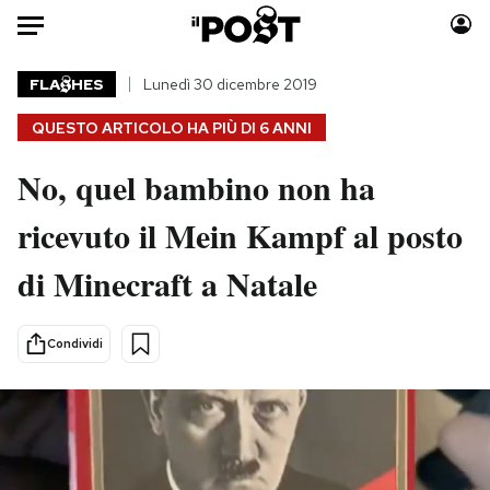
Auto
FLA
HES
Lunedì 30 dicembre 2019
QUESTO ARTICOLO HA PIÙ DI
6 ANNI
HOME
No, quel bambino non ha
Italia
Moda
Mondo
Libri
ricevuto il Mein Kampf al posto
Politica
Consumismi
di Minecraft a Natale
Tecnologia
Storie/Idee
Internet
Ok Boomer!
Scienza
Media
Condividi
Cultura
Europa
Economia
Altrecose
Sport
Mondiali calcio 2026