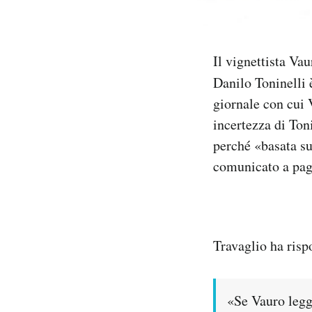
Notifiche mobile
Regala il Post
Hai bisogno di aiuto?
Il vignettista Va
Esci
Danilo Toninelli 
giornale con cui 
incertezza di Toni
perché «basata su
comunicato a pag
Travaglio ha risp
«Se Vauro legge