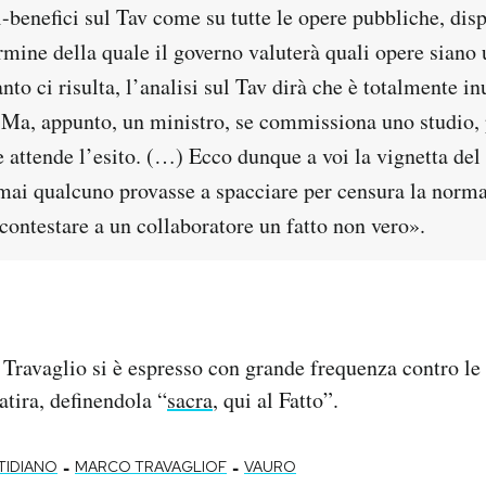
i-benefici sul Tav come su tutte le opere pubbliche, dis
ermine della quale il governo valuterà quali opere siano u
anto ci risulta, l’analisi sul Tav dirà che è totalmente in
Ma, appunto, un ministro, se commissiona uno studio, 
 attende l’esito. (…) Ecco dunque a voi la vignetta del
mai qualcuno provasse a spacciare per censura la norma
 contestare a un collaboratore un fatto non vero».
Travaglio si è espresso con grande frequenza contro le 
satira, definendola “
sacra
, qui al Fatto”.
-
-
TIDIANO
MARCO TRAVAGLIOF
VAURO