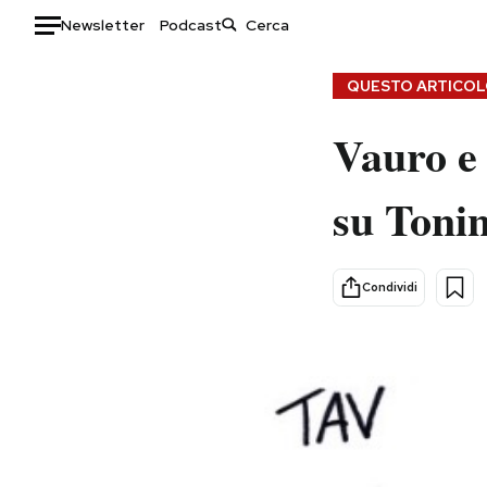
Newsletter
Podcast
Auto
QUESTO ARTICOLO
HOME
Vauro e 
Italia
Moda
su Tonin
Mondo
Libri
Politica
Consumismi
Tecnologia
Storie/Idee
Condividi
Internet
Ok Boomer!
Scienza
Media
Cultura
Europa
Economia
Altrecose
Sport
Mondiali calcio 2026