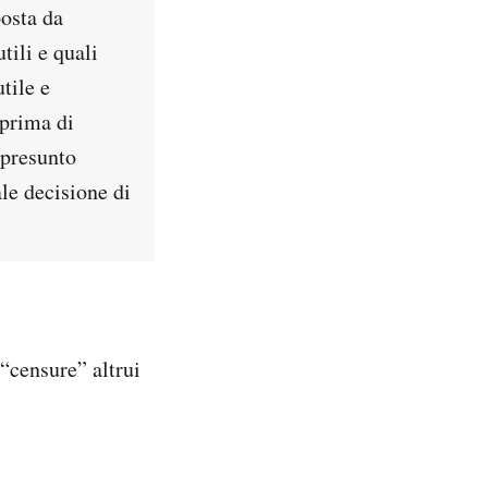
posta da
tili e quali
utile e
prima di
 presunto
le decisione di
“censure” altrui