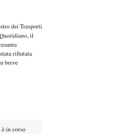
stro dei Trasporti
 Quotidiano
, il
resunta
tata rifiutata
un breve
è in corso