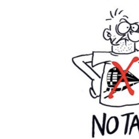
PODCAST
NEWSLETTER
I MIEI PREFERITI
SHOP
CALENDARIO
AREA PERSONALE
Area Personale
Newsletter