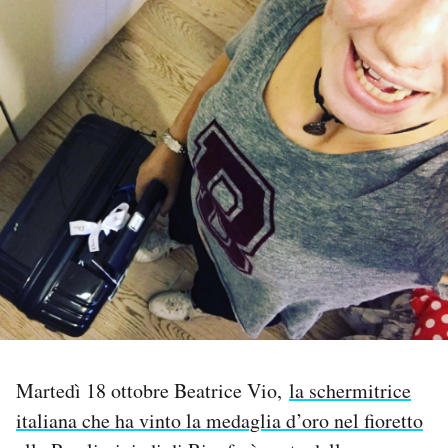
PODCAST
NEWSLETTER
I MIEI PREFERITI
SHOP
CALENDARIO
AREA PERSONALE
Martedì 18 ottobre Beatrice Vio,
la schermitrice
Area Personale
italiana che ha vinto la medaglia d’oro nel fioretto
Newsletter