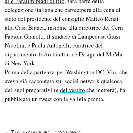
alle Paralimipiadi di Rio
, farà parte della
Notifiche mobile
delegazione italiana che parteciperà alla cena di
Regala il Post
stato del presidente del consiglio Matteo Renzi
Hai bisogno di aiuto?
alla Casa Bianca, insieme alla direttrice del Cern
Esci
Fabiola Gianotti, il sindaco di Lampedusa Giusi
Nicolini, e Paola Antonelli, curatrice del
dipartimento di Architettura e Design del MoMa
di New York.
Prima della partenza per Washington DC, Vio, che
aveva già raccontato sui social network qualcosa
dei suoi preparativi (e
del vestito
che metterà), ha
pubblicato un tweet con la valigia pronta.
Tag:
-
-
BEATRICE VIO
CASA BIANCA