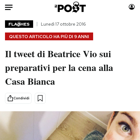
Auto
FLA
HES
Lunedì 17 ottobre 2016
QUESTO ARTICOLO HA PIÙ DI
9 ANNI
HOME
Il tweet di Beatrice Vio sui
Italia
Moda
Mondo
Libri
preparativi per la cena alla
Politica
Consumismi
Casa Bianca
Tecnologia
Storie/Idee
Internet
Ok Boomer!
Scienza
Media
Condividi
Cultura
Europa
Economia
Altrecose
Sport
Mondiali calcio 2026