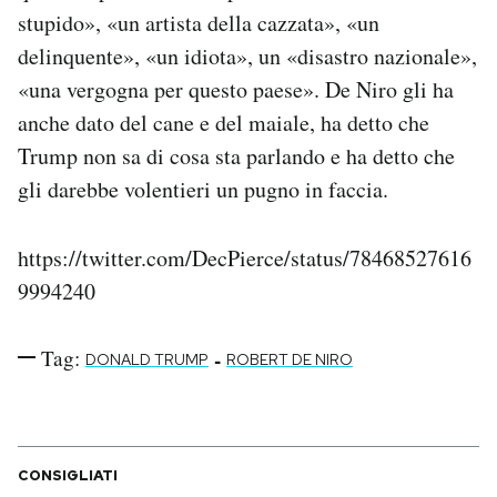
Notifiche mobile
stupido», «un artista della cazzata», «un
Regala il Post
delinquente», «un idiota», un «disastro nazionale»,
Hai bisogno di aiuto?
«una vergogna per questo paese». De Niro gli ha
Esci
anche dato del cane e del maiale, ha detto che
Trump non sa di cosa sta parlando e ha detto che
gli darebbe volentieri un pugno in faccia.
https://twitter.com/DecPierce/status/78468527616
9994240
Tag:
-
DONALD TRUMP
ROBERT DE NIRO
CONSIGLIATI