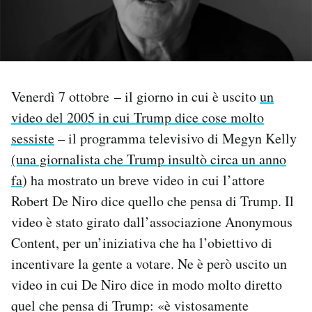
PODCAST
NEWSLETTER
Venerdì 7 ottobre – il giorno in cui è uscito
un
video del 2005 in cui Trump dice cose molto
I MIEI PREFERITI
sessiste
– il programma televisivo di Megyn Kelly
(una giornalista che Trump insultò circa un anno
SHOP
fa
) ha mostrato un breve video in cui l’attore
Robert De Niro dice quello che pensa di Trump. Il
CALENDARIO
video è stato girato dall’associazione Anonymous
Content, per un’iniziativa che ha l’obiettivo di
AREA PERSONALE
incentivare la gente a votare. Ne è però uscito un
video in cui De Niro dice in modo molto diretto
Area Personale
quel che pensa di Trump: «è vistosamente
Newsletter