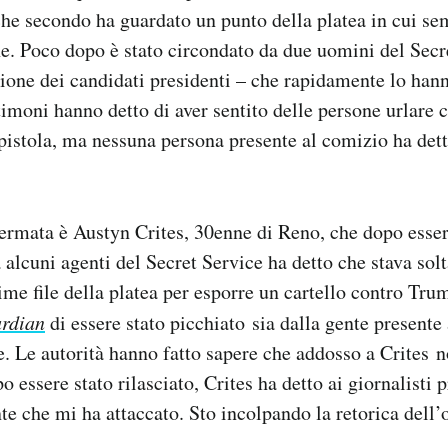
che secondo ha guardato un punto della platea in cui se
e. Poco dopo è stato circondato da due uomini del Secre
zione dei candidati presidenti – che rapidamente lo hann
timoni hanno detto di aver sentito delle persone urlare
istola, ma nessuna persona presente al comizio ha dett
ermata è Austyn Crites, 30enne di Reno, che dopo esser
alcuni agenti del Secret Service ha detto che stava sol
ime file della platea per esporre un cartello contro Tru
rdian
di essere stato picchiato sia dalla gente presente
e. Le autorità hanno fatto sapere che addosso a Crites n
 essere stato rilasciato, Crites ha detto ai giornalisti 
te che mi ha attaccato. Sto incolpando la retorica dell