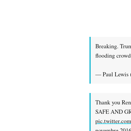
Breaking. Trum
flooding crowd
— Paul Lewis
Thank you Ren
SAFE AND G
pic.twitter.
novembre 201