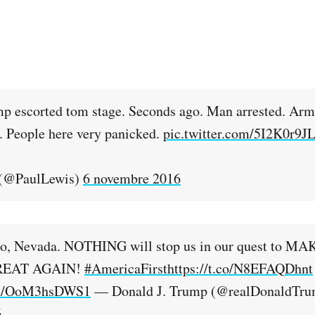
p escorted tom stage. Seconds ago. Man arrested. Arm
. People here very panicked.
pic.twitter.com/5I2K0r9J
 (@PaulLewis)
6 novembre 2016
o, Nevada. NOTHING will stop us in our quest to 
REAT AGAIN!
#AmericaFirst
https://t.co/N8EFAQDhnt
com/OoM3hsDWS1
— Donald J. Trump (@realDonaldTr
6