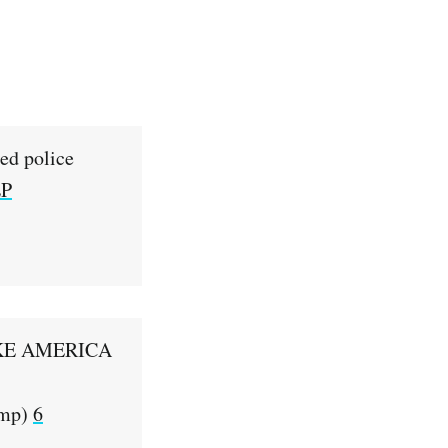
ed police
LP
MAKE AMERICA
ump)
6