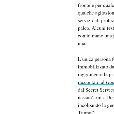
fronte e per qual
Notifiche mobile
Regala il Post
qualche agitazion
Hai bisogno di aiuto?
servizio di prote
Esci
palco. Alcuni tes
con in mano una p
una.
L’unica persona f
immobilizzato da 
raggiungere le pr
raccontato al
Gua
dal Secret Servic
nessun’arma. Dopo
incolpando la gen
Trump”.