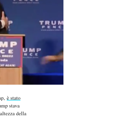
ump,
è stato
rump stava
altezza della