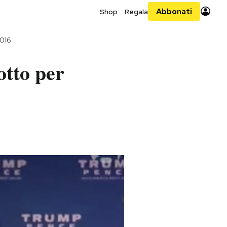
Abbonati
Shop
Regala
016
otto per