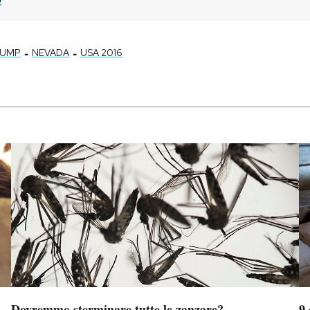
-
-
RUMP
NEVADA
USA 2016
Dovremmo sterminare tutte le zanzare?
9