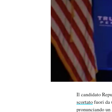
PODCAST
NEWSLETTER
I MIEI PREFERITI
SHOP
CALENDARIO
AREA PERSONALE
Il candidato Repu
scortato
fuori da 
Area Personale
pronunciando un d
Newsletter