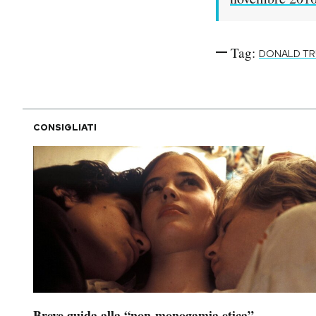
Tag:
DONALD T
CONSIGLIATI
Breve guida alla “non-monogamia etica”