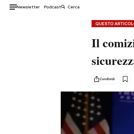
Newsletter
Podcast
Auto
QUESTO ARTICOLO
HOME
Il comiz
Italia
Moda
sicurezz
Mondo
Libri
Politica
Consumismi
Tecnologia
Storie/Idee
Condividi
Internet
Ok Boomer!
Scienza
Media
Cultura
Europa
Economia
Altrecose
Sport
Mondiali calcio 2026