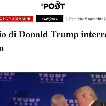
 HA PIÙ DI
9 ANNI
FLA
HES
Domenica 6 novembre 2
io di Donald Trump interr
a