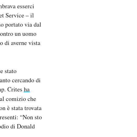
mbrava esserci
t Service – il
o portato via dal
 contro un uomo
o di averne vista
e stato
tanto cercando di
mp. Crites
ha
 al comizio che
on è stata trovata
presenti: “Non sto
’odio di Donald