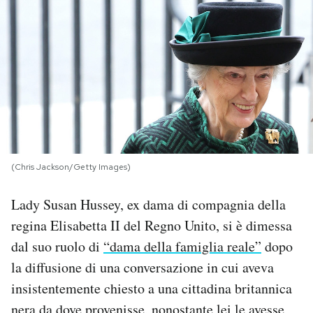
PODCAST
NEWSLETTER
I MIEI PREFERITI
SHOP
(Chris Jackson/Getty Images)
Lady Susan Hussey, ex dama di compagnia della
CALENDARIO
regina Elisabetta II del Regno Unito, si è dimessa
dal suo ruolo di
“dama della famiglia reale”
dopo
AREA PERSONALE
la diffusione di una conversazione in cui aveva
insistentemente chiesto a una cittadina britannica
Area Personale
Newsletter
nera da dove provenisse, nonostante lei le avesse