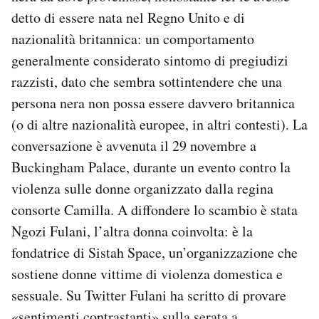
Notifiche mobile
detto di essere nata nel Regno Unito e di
Regala il Post
nazionalità britannica: un comportamento
Hai bisogno di aiuto?
generalmente considerato sintomo di pregiudizi
Esci
razzisti, dato che sembra sottintendere che una
persona nera non possa essere davvero britannica
(o di altre nazionalità europee, in altri contesti). La
conversazione è avvenuta il 29 novembre a
Buckingham Palace, durante un evento contro la
violenza sulle donne organizzato dalla regina
consorte Camilla. A diffondere lo scambio è stata
Ngozi Fulani, l’altra donna coinvolta: è la
fondatrice di Sistah Space, un’organizzazione che
sostiene donne vittime di violenza domestica e
sessuale. Su Twitter Fulani ha scritto di provare
«sentimenti contrastanti» sulla serata a