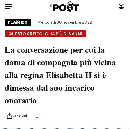
Auto
FLA
HES
Mercoledì 30 novembre 2022
QUESTO ARTICOLO HA PIÙ DI
3 ANNI
HOME
La conversazione per cui la
Italia
Moda
Mondo
Libri
dama di compagnia più vicina
Politica
Consumismi
alla regina Elisabetta II si è
Tecnologia
Storie/Idee
Internet
Ok Boomer!
dimessa dal suo incarico
Scienza
Media
onorario
Cultura
Europa
Economia
Altrecose
Sport
Mondiali calcio 2026
Condividi