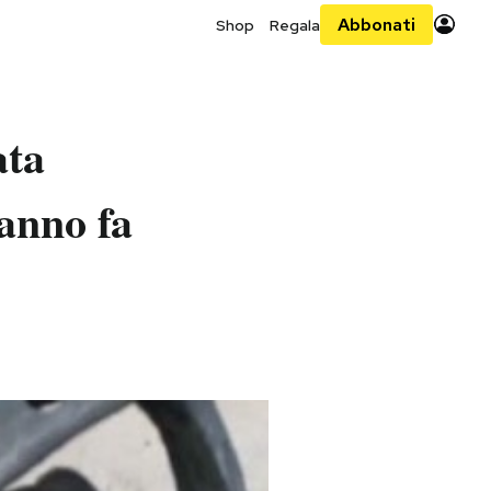
Abbonati
Shop
Regala
ata
anno fa