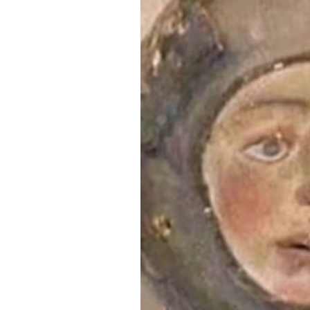
PODCAST
NEWSLETTER
I MIEI PREFERITI
SHOP
CALENDARIO
AREA PERSONALE
Area Personale
Newsletter