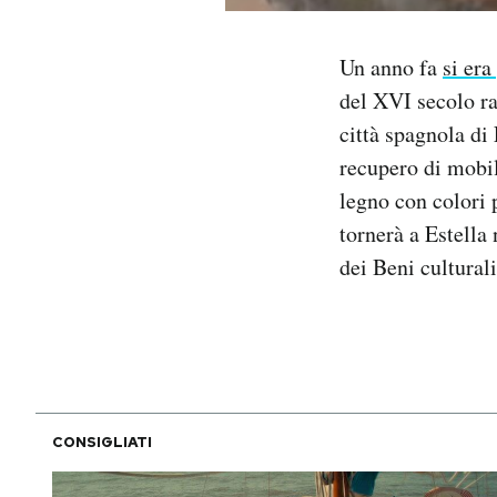
Notifiche mobile
Regala il Post
Un anno fa
si era
Hai bisogno di aiuto?
del XVI secolo ra
Esci
città spagnola di 
recupero di mobil
legno con colori p
tornerà a Estella
dei Beni cultural
CONSIGLIATI