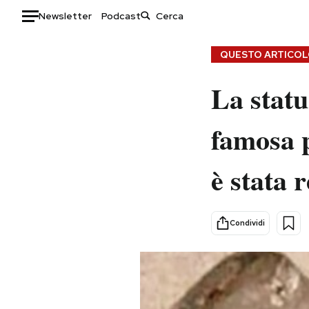
Newsletter
Podcast
Auto
QUESTO ARTICOLO
HOME
La statu
Italia
Moda
famosa p
Mondo
Libri
Politica
Consumismi
è stata 
Tecnologia
Storie/Idee
Internet
Ok Boomer!
Scienza
Media
Condividi
Cultura
Europa
Economia
Altrecose
Sport
Mondiali calcio 2026