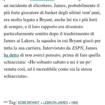
Notifiche mobile
un incidente di elicottero. James, probabilmente il
Regala il Post
più forte giocatore di basket degli ultimi vent’anni,
Hai bisogno di aiuto?
era molto legato a Bryant, anche lui tra i più forti
Esci
di sempre, e il loro rapporto era diventato
particolarmente sentito dopo il trasferimento di
James ai Lakers, la squadra in cui Bryant giocò per
tutta la sua carriera. Intervistato da
ESPN
, James
ha detto
di non averci pensato, prima di fare quella
schiacciata: «Ho soltanto saltato e mi è un po’
venuta così, ed è incredibile come sia la stessa
schiacciata».
Tag:
-
-
KOBE BRYANT
LEBRON JAMES
NBA