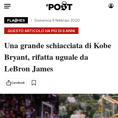
Auto
FLA
HES
Domenica 9 febbraio 2020
QUESTO ARTICOLO HA PIÙ DI
6 ANNI
HOME
Una grande schiacciata di Kobe
Italia
Moda
Mondo
Libri
Bryant, rifatta uguale da
Politica
Consumismi
LeBron James
Tecnologia
Storie/Idee
Internet
Ok Boomer!
Scienza
Media
Condividi
Cultura
Europa
Economia
Altrecose
Sport
Mondiali calcio 2026