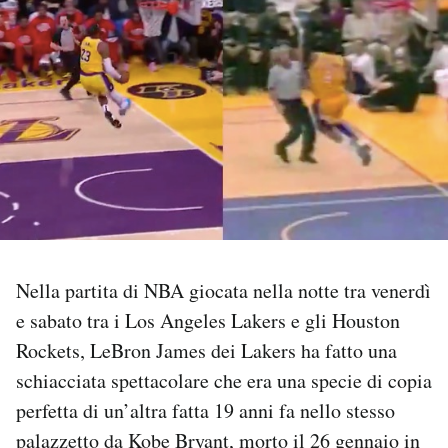
PODCAST
NEWSLETTER
I MIEI PREFERITI
SHOP
Nella partita di NBA giocata nella notte tra venerdì
CALENDARIO
e sabato tra i Los Angeles Lakers e gli Houston
Rockets, LeBron James dei Lakers ha fatto una
AREA PERSONALE
schiacciata spettacolare che era una specie di copia
perfetta di un’altra fatta 19 anni fa nello stesso
Area Personale
palazzetto da
Kobe Bryant
, morto il 26 gennaio in
Newsletter