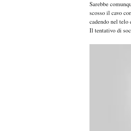
Sarebbe comunque 
Notifiche mobile
scosso il cavo con
Regala il Post
Hai bisogno di aiuto?
cadendo nel telo c
Esci
Il tentativo di s