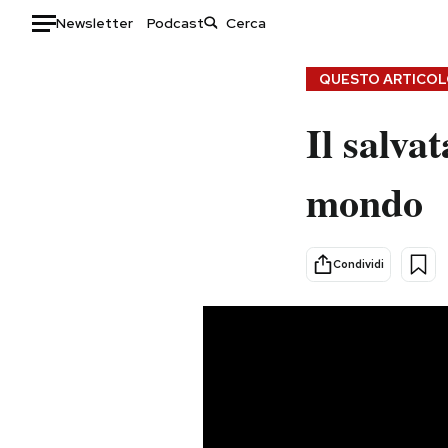
Newsletter
Podcast
Auto
QUESTO ARTICOLO
HOME
Il salva
Italia
Moda
mondo
Mondo
Libri
Politica
Consumismi
Tecnologia
Storie/Idee
Condividi
Internet
Ok Boomer!
Scienza
Media
Cultura
Europa
Economia
Altrecose
Sport
Mondiali calcio 2026