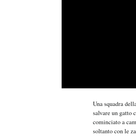
PODCAST
NEWSLETTER
I MIEI PREFERITI
SHOP
CALENDARIO
Una squadra della
salvare un gatto 
AREA PERSONALE
cominciato a camm
Area Personale
soltanto con le z
Newsletter