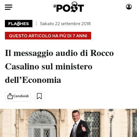
Auto
FLA
HES
Sabato 22 settembre 2018
QUESTO ARTICOLO HA PIÙ DI
7 ANNI
HOME
Il messaggio audio di Rocco
Italia
Moda
Mondo
Libri
Casalino sul ministero
Politica
Consumismi
dell’Economia
Tecnologia
Storie/Idee
Internet
Ok Boomer!
Scienza
Media
Condividi
Cultura
Europa
Economia
Altrecose
Sport
Mondiali calcio 2026