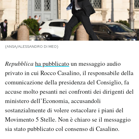
PODCAST
NEWSLETTER
(ANSA/ALESSANDRO DI MEO)
I MIEI PREFERITI
Repubblica
ha pubblicato
un messaggio audio
privato in cui Rocco Casalino, il responsabile della
SHOP
comunicazione della presidenza del Consiglio, fa
accuse molto pesanti nei confronti dei dirigenti del
CALENDARIO
ministero dell’Economia, accusandoli
sostanzialmente di volere ostacolare i piani del
AREA PERSONALE
Movimento 5 Stelle. Non è chiaro se il messaggio
sia stato pubblicato col consenso di Casalino.
Area Personale
Newsletter