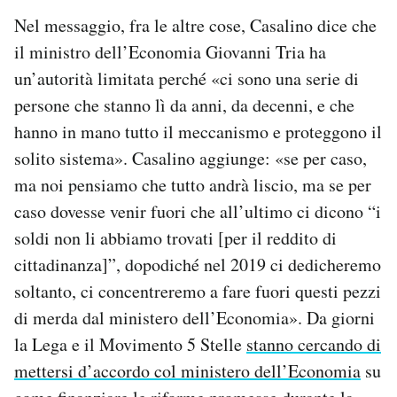
Notifiche mobile
Nel messaggio, fra le altre cose, Casalino dice che
Regala il Post
il ministro dell’Economia Giovanni Tria ha
Hai bisogno di aiuto?
un’autorità limitata perché «ci sono una serie di
Esci
persone che stanno lì da anni, da decenni, e che
hanno in mano tutto il meccanismo e proteggono il
solito sistema». Casalino aggiunge: «se per caso,
ma noi pensiamo che tutto andrà liscio, ma se per
caso dovesse venir fuori che all’ultimo ci dicono “i
soldi non li abbiamo trovati [per il reddito di
cittadinanza]”, dopodiché nel 2019 ci dedicheremo
soltanto, ci concentreremo a fare fuori questi pezzi
di merda dal ministero dell’Economia». Da giorni
la Lega e il Movimento 5 Stelle
stanno cercando di
mettersi d’accordo col ministero dell’Economia
su