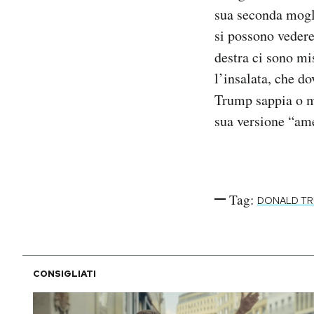
sua seconda mogli
si possono vedere
destra ci sono mis
l’insalata, che do
Trump sappia o 
sua versione “ame
Tag:
DONALD T
CONSIGLIATI