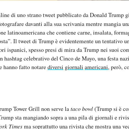
nline di uno strano tweet pubblicato da Donald Trump g
fotografare davanti alla sua scrivania mentre mangia u
ione latinoamericana che contiene carne, insalata, forma
osta”. Il tweet di Trump è evidentemente un tentativo un
ori ispanici, spesso presi di mira da Trump nei suoi com
n hashtag celebrativo del Cinco de Mayo, una festa naz
 hanno fatto notare
diversi
giornali
americani
, però, c
Trump Tower Grill non serve la
taco bowl
(Trump si è co
rump sta mangiando sopra a una pila di giornali e rivist
ork Times
ma soprattutto una rivista che mostra una vec