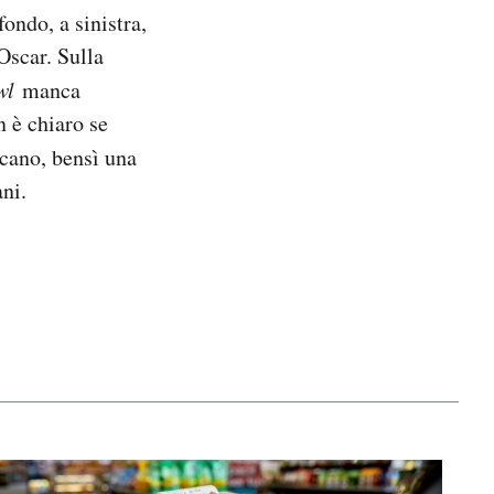
ondo, a sinistra,
Oscar. Sulla
wl
manca
n è chiaro se
icano, bensì una
ani.