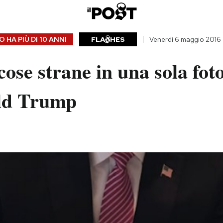
 HA PIÙ DI
10 ANNI
FLA
HES
Venerdì 6 maggio 2016
ose strane in una sola fot
ld Trump