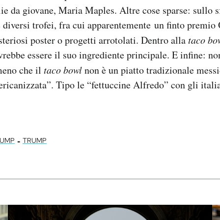
e da giovane, Maria Maples. Altre cose sparse: sullo sf
 diversi trofei, fra cui apparentemente un finto premio 
teriosi poster o progetti arrotolati. Dentro alla
taco bo
vrebbe essere il suo ingrediente principale. E infine: no
meno che il
taco bowl
non è un piatto tradizionale mess
ricanizzata”. Tipo le “fettuccine Alfredo” con gli itali
-
RUMP
TRUMP