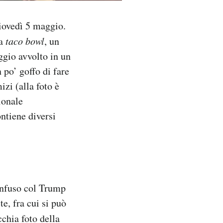
iovedì 5 maggio.
na
taco bowl
, un
ggio avvolto in un
 po’ goffo di fare
izi (alla foto è
ionale
ontiene diversi
nfuso col Trump
e, fra cui si può
chia foto della