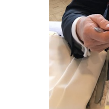
PODCAST
NEWSLETTER
I MIEI PREFERITI
SHOP
CALENDARIO
AREA PERSONALE
Area Personale
Newsletter