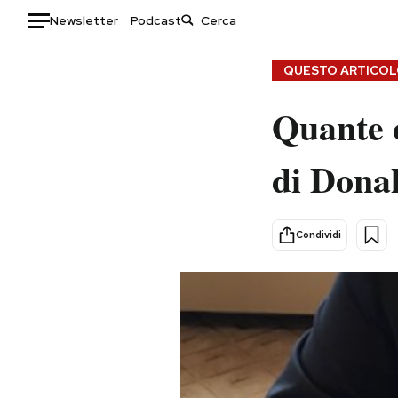
Newsletter
Podcast
Auto
QUESTO ARTICOLO
HOME
Quante c
Italia
Moda
di Dona
Mondo
Libri
Politica
Consumismi
Tecnologia
Storie/Idee
Condividi
Internet
Ok Boomer!
Scienza
Media
Cultura
Europa
Economia
Altrecose
Sport
Mondiali calcio 2026