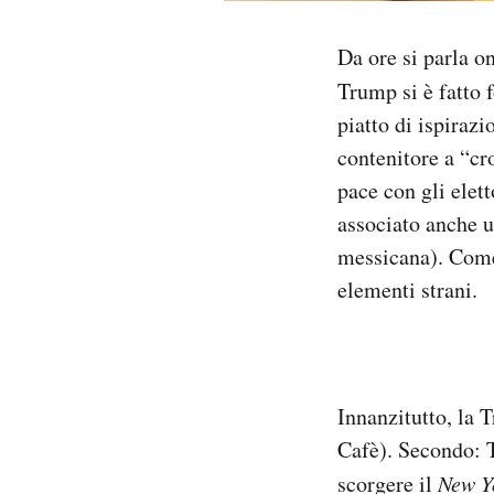
Notifiche mobile
Regala il Post
Da ore si parla o
Hai bisogno di aiuto?
Trump si è fatto 
Esci
piatto di ispiraz
contenitore a “cr
pace con gli elett
associato anche u
messicana). Come
elementi strani.
Innanzitutto, la 
Cafè). Secondo: T
scorgere il
New Y