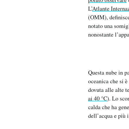
Notifiche mobile
L’
Atlante Interna
Regala il Post
(OMM), definisce
Hai bisogno di aiuto?
notato una somigl
Esci
nonostante l’app
Questa nube in pa
oceanica che si è
dovuta alle alte 
ai 40 °C
). Lo sco
calda che ha gener
dell’acqua e più i