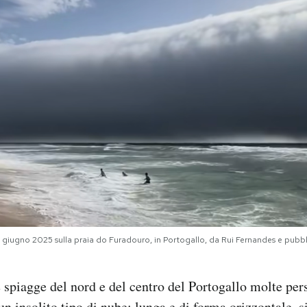
9 giugno 2025 sulla praia do Furadouro, in Portogallo, da Rui Fernandes e pub
e spiagge del nord e del centro del Portogallo molte pe
n insolito tipo di nube: lunga e di forma orizzontale, s