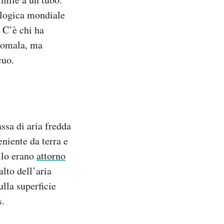
ologica mondiale
. C’è chi ha
anomala, ma
cuo.
ssa di aria fredda
eniente da terra e
llo erano
attorno
lto dell’aria
ulla superficie
s.