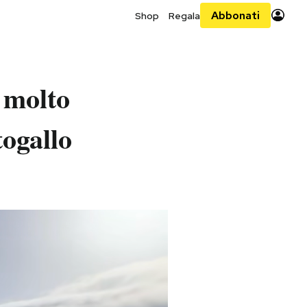
Abbonati
Shop
Regala
 molto
togallo