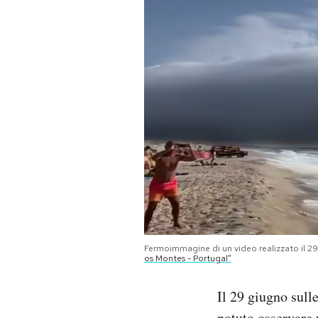
PODCAST
NEWSLETTER
I MIEI PREFERITI
SHOP
CALENDARIO
Fermoimmagine di un video realizzato il 2
os Montes - Portugal”
AREA PERSONALE
Area Personale
Il 29 giugno sull
Newsletter
potuto osservare
u