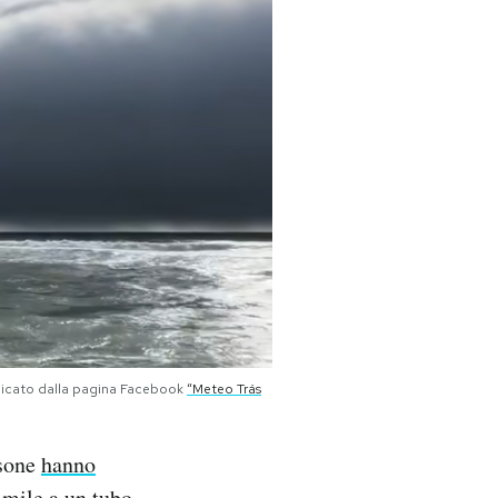
blicato dalla pagina Facebook
“Meteo Trás
rsone
hanno
imile a un tubo.