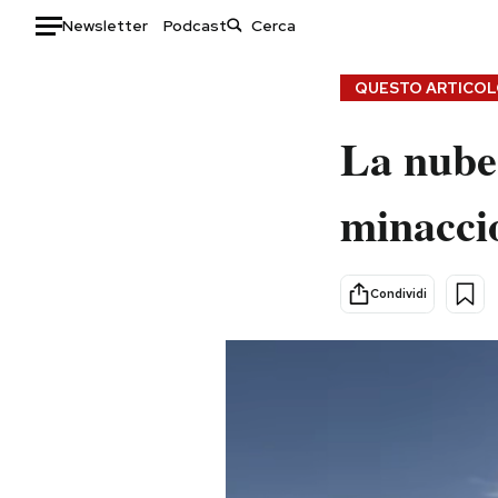
Newsletter
Podcast
Auto
QUESTO ARTICOLO
HOME
La nube
Italia
Moda
minaccio
Mondo
Libri
Politica
Consumismi
Tecnologia
Storie/Idee
Condividi
Internet
Ok Boomer!
Scienza
Media
Cultura
Europa
Economia
Altrecose
Sport
Mondiali calcio 2026