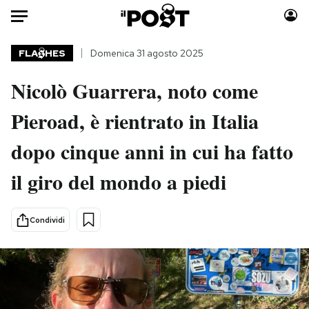
Auto
FLA
HES
Domenica 31 agosto 2025
Nicolò Guarrera, noto come
HOME
Pieroad, è rientrato in Italia
Italia
Moda
Mondo
Libri
dopo cinque anni in cui ha fatto
Politica
Consumismi
il giro del mondo a piedi
Tecnologia
Storie/Idee
Internet
Ok Boomer!
Scienza
Media
Condividi
Cultura
Europa
Economia
Altrecose
Sport
Mondiali calcio 2026