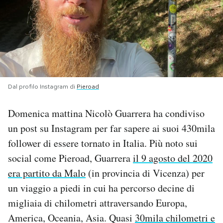
PODCAST
NEWSLETTER
I MIEI PREFERITI
Dal profilo Instagram di
Pieroad
Domenica mattina Nicolò Guarrera ha condiviso
SHOP
un post su Instagram per far sapere ai suoi 430mila
follower di essere tornato in Italia. Più noto sui
CALENDARIO
social come Pieroad, Guarrera
il 9 agosto del 2020
era partito da Malo
(in provincia di Vicenza) per
AREA PERSONALE
un viaggio a piedi in cui ha percorso decine di
migliaia di chilometri attraversando Europa,
Area Personale
America, Oceania, Asia. Quasi
30mila chilometri e
Newsletter