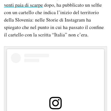
venti paia di scarpe
dopo, ha pubblicato un selfie
Notifiche mobile
Regala il Post
con un cartello che indica l’inizio del territorio
Hai bisogno di aiuto?
della Slovenia: nelle Storie di Instagram ha
Esci
spiegato che nel punto in cui ha passato il confine
il cartello con la scritta “Italia” non c’era.