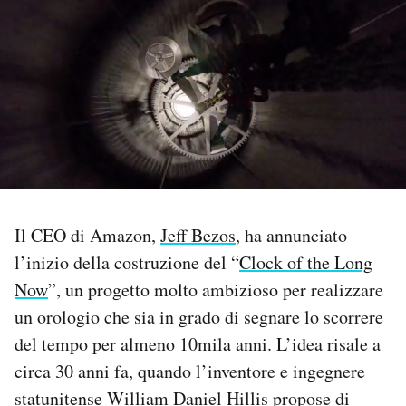
PODCAST
NEWSLETTER
I MIEI PREFERITI
SHOP
Il CEO di Amazon,
Jeff Bezos
, ha annunciato
l’inizio della costruzione del “
Clock of the Long
CALENDARIO
Now
”, un progetto molto ambizioso per realizzare
un orologio che sia in grado di segnare lo scorrere
AREA PERSONALE
del tempo per almeno 10mila anni. L’idea risale a
circa 30 anni fa, quando l’inventore e ingegnere
Area Personale
statunitense William Daniel Hillis propose di
Newsletter