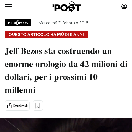
Auto
FLA
HES
Mercoledì 21 febbraio 2018
QUESTO ARTICOLO HA PIÙ DI
8 ANNI
HOME
Jeff Bezos sta costruendo un
Italia
Moda
Mondo
Libri
enorme orologio da 42 milioni di
Politica
Consumismi
dollari, per i prossimi 10
Tecnologia
Storie/Idee
Internet
Ok Boomer!
millenni
Scienza
Media
Cultura
Europa
Condividi
Economia
Altrecose
Sport
Mondiali calcio 2026