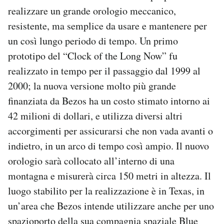
Notifiche mobile
realizzare un grande orologio meccanico,
Regala il Post
resistente, ma semplice da usare e mantenere per
Hai bisogno di aiuto?
un così lungo periodo di tempo. Un primo
Esci
prototipo del “Clock of the Long Now” fu
realizzato in tempo per il passaggio dal 1999 al
2000; la nuova versione molto più grande
finanziata da Bezos ha un costo stimato intorno ai
42 milioni di dollari, e utilizza diversi altri
accorgimenti per assicurarsi che non vada avanti o
indietro, in un arco di tempo così ampio. Il nuovo
orologio sarà collocato all’interno di una
montagna e misurerà circa 150 metri in altezza. Il
luogo stabilito per la realizzazione è in Texas, in
un’area che Bezos intende utilizzare anche per uno
spazioporto della sua compagnia spaziale Blue