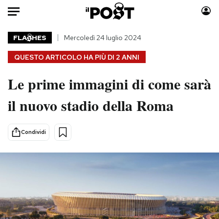
Auto
FLA
HES
Mercoledì 24 luglio 2024
QUESTO ARTICOLO HA PIÙ DI
2 ANNI
HOME
Le prime immagini di come sarà
Italia
Moda
Mondo
Libri
il nuovo stadio della Roma
Politica
Consumismi
Tecnologia
Storie/Idee
Condividi
Internet
Ok Boomer!
Scienza
Media
Cultura
Europa
Economia
Altrecose
Sport
Mondiali calcio 2026