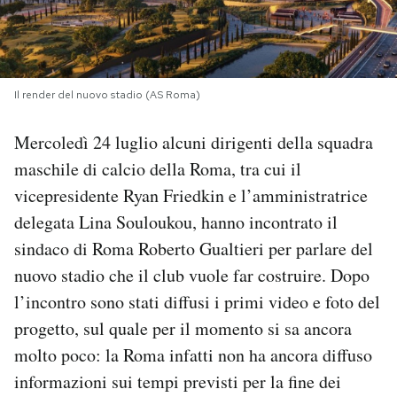
PODCAST
NEWSLETTER
Il render del nuovo stadio (AS Roma)
Mercoledì 24 luglio alcuni dirigenti della squadra
I MIEI PREFERITI
maschile di calcio della Roma, tra cui il
vicepresidente Ryan Friedkin e l’amministratrice
SHOP
delegata Lina Souloukou, hanno incontrato il
sindaco di Roma Roberto Gualtieri per parlare del
CALENDARIO
nuovo stadio che il club vuole far costruire. Dopo
l’incontro sono stati diffusi i primi video e foto del
progetto, sul quale per il momento si sa ancora
AREA PERSONALE
molto poco: la Roma infatti non ha ancora diffuso
Area Personale
informazioni sui tempi previsti per la fine dei
Newsletter