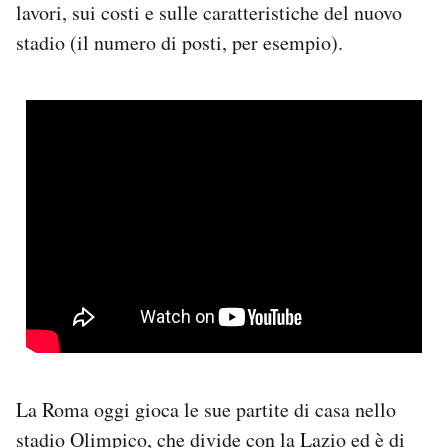
lavori, sui costi e sulle caratteristiche del nuovo
Notifiche mobile
stadio (il numero di posti, per esempio).
Regala il Post
Hai bisogno di aiuto?
Esci
La Roma oggi gioca le sue partite di casa nello
stadio Olimpico, che divide con la Lazio ed è di