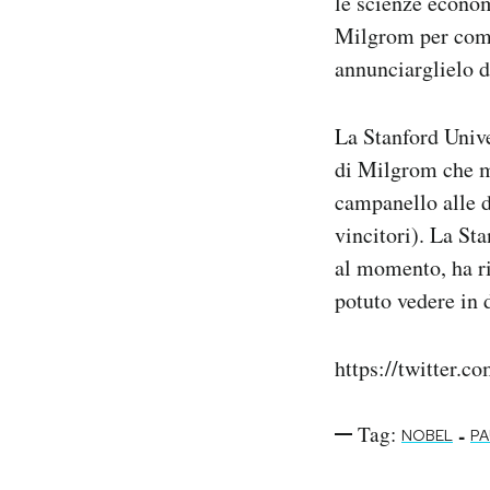
le scienze econom
Notifiche mobile
Milgrom per comun
Regala il Post
annunciarglielo d
Hai bisogno di aiuto?
Esci
La Stanford Unive
di Milgrom che m
campanello alle d
vincitori). La St
al momento, ha ri
potuto vedere in 
https://twitter.
Tag:
-
NOBEL
PA