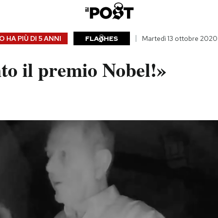
 HA PIÙ DI
5 ANNI
FLA
HES
Martedì 13 ottobre 2020
to il premio Nobel!»