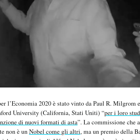
per l’Economia 2020 è stato vinto da Paul R. Milgrom e
ford University (California, Stati Uniti) “
per i loro stud
enzione di nuovi formati di asta
”. La commissione che a
te non è un
Nobel come gli altri
, ma un premio della B