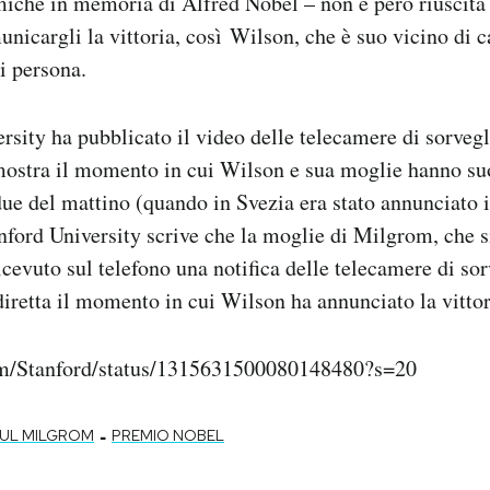
iche in memoria di Alfred Nobel – non è però riuscita 
icargli la vittoria, così Wilson, che è suo vicino di c
i persona.
rsity ha pubblicato il video delle telecamere di sorvegl
ostra il momento in cui Wilson e sua moglie hanno su
ue del mattino (quando in Svezia era stato annunciato 
anford University scrive che la moglie di Milgrom, che s
cevuto sul telefono una notifica delle telecamere di sor
diretta il momento in cui Wilson ha annunciato la vitto
com/Stanford/status/1315631500080148480?s=20
-
UL MILGROM
PREMIO NOBEL