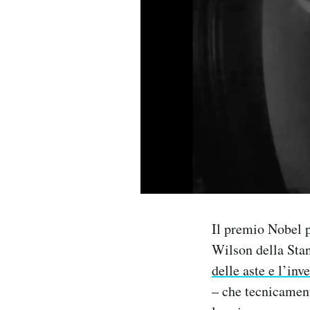
PODCAST
NEWSLETTER
I MIEI PREFERITI
SHOP
CALENDARIO
Il premio Nobel 
Wilson della Stan
AREA PERSONALE
delle aste e l’inv
Area Personale
– che tecnicamen
Newsletter