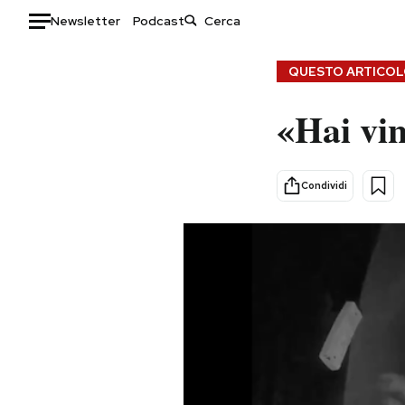
Newsletter
Podcast
Auto
QUESTO ARTICOLO
HOME
«Hai vin
Italia
Moda
Mondo
Libri
Condividi
Politica
Consumismi
Tecnologia
Storie/Idee
Internet
Ok Boomer!
Scienza
Media
Cultura
Europa
Economia
Altrecose
Sport
Mondiali calcio 2026