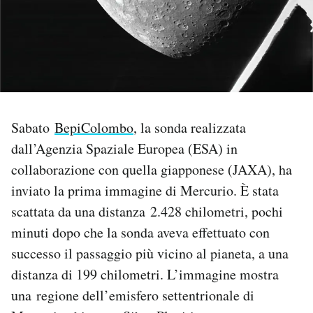
PODCAST
NEWSLETTER
I MIEI PREFERITI
Sabato
BepiColombo
, la sonda realizzata
dall’Agenzia Spaziale Europea (ESA) in
SHOP
collaborazione con quella giapponese (JAXA), ha
inviato la prima immagine di Mercurio. È stata
scattata da una distanza 2.428 chilometri, pochi
CALENDARIO
minuti dopo che la sonda aveva effettuato con
successo il passaggio più vicino al pianeta, a una
AREA PERSONALE
distanza di 199 chilometri. L’immagine mostra
Area Personale
una regione dell’emisfero settentrionale di
Newsletter