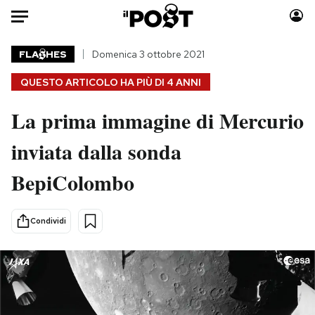
Auto
FLA
HES
Domenica 3 ottobre 2021
QUESTO ARTICOLO HA PIÙ DI
4 ANNI
HOME
La prima immagine di Mercurio
Italia
Moda
Mondo
Libri
inviata dalla sonda
Politica
Consumismi
BepiColombo
Tecnologia
Storie/Idee
Internet
Ok Boomer!
Scienza
Media
Condividi
Cultura
Europa
Economia
Altrecose
Sport
Mondiali calcio 2026