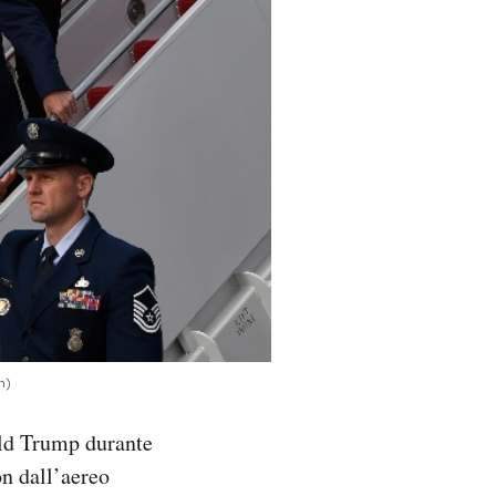
h)
ald Trump durante
on dall’aereo