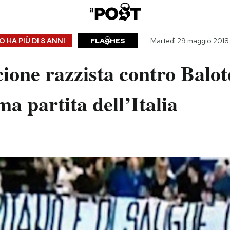
 HA PIÙ DI
8 ANNI
FLA
HES
Martedì 29 maggio 2018
cione razzista contro Balote
ma partita dell’Italia