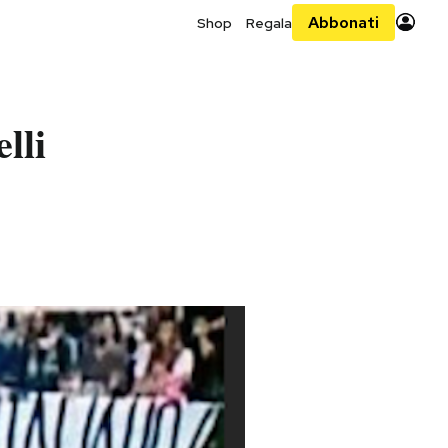
Abbonati
Shop
Regala
lli