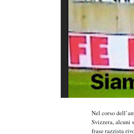
PODCAST
NEWSLETTER
I MIEI PREFERITI
SHOP
CALENDARIO
AREA PERSONALE
Nel corso dell’am
Svizzera, alcuni s
Area Personale
frase razzista ri
Newsletter