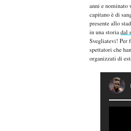
anni e nominato v
Notifiche mobile
Regala il Post
capitano è di san
Hai bisogno di aiuto?
presente allo stad
Esci
in una storia
dal 
Svegliatevi! Per 
spettatori che ha
organizzati di es