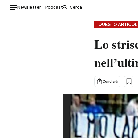
Newsletter
Podcast
Auto
QUESTO ARTICOLO
HOME
Lo stris
Italia
Moda
nell’ulti
Mondo
Libri
Politica
Consumismi
Tecnologia
Storie/Idee
Condividi
Internet
Ok Boomer!
Scienza
Media
Cultura
Europa
Economia
Altrecose
Sport
Mondiali calcio 2026