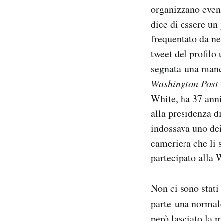
organizzano event
Notifiche mobile
Regala il Post
dice di essere un 
Hai bisogno di aiuto?
frequentato da ne
Esci
tweet del profilo 
segnata una manci
Washington Pos
White, ha 37 anni
alla presidenza d
indossava uno dei
cameriera che li 
partecipato alla
Non ci sono stati
parte una normale
però lasciato la m