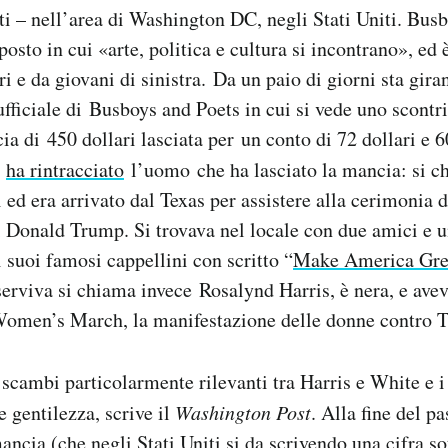
i – nell’area di Washington DC, negli Stati Uniti. Bus
posto in cui «arte, politica e cultura si incontrano», ed
ri e da giovani di sinistra. Da un paio di giorni sta gir
ufficiale di Busboys and Poets in cui si vede uno scontri
a di 450 dollari lasciata per un conto di 72 dollari e 6
t
ha rintracciato
l’uomo che ha lasciato la mancia: si c
 ed era arrivato dal Texas per assistere alla cerimonia 
i Donald Trump. Si trovava nel locale con due amici e u
 suoi famosi cappellini con scritto “
Make America Gre
serviva si chiama invece Rosalynd Harris, è nera, e ave
 Women’s March, la manifestazione delle donne contro 
 scambi particolarmente rilevanti tra Harris e White e i
 gentilezza, scrive il
Washington Post
. Alla fine del p
ancia (che negli Stati Uniti si da scrivendo una cifra sot