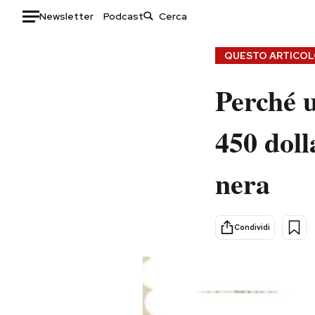
Newsletter
Podcast
Auto
QUESTO ARTICOLO
HOME
Perché u
Italia
Moda
450 doll
Mondo
Libri
Politica
Consumismi
nera
Tecnologia
Storie/Idee
Internet
Ok Boomer!
Scienza
Media
Condividi
Cultura
Europa
Economia
Altrecose
Sport
Mondiali calcio 2026