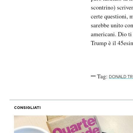
scontrino) scrive
certe questioni, m
sarebbe unito com
americani. Dio ti
Trump è il 45esim
Tag:
DONALD T
CONSIGLIATI