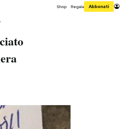
Abbonati
Shop
Regala
7
ciato
iera