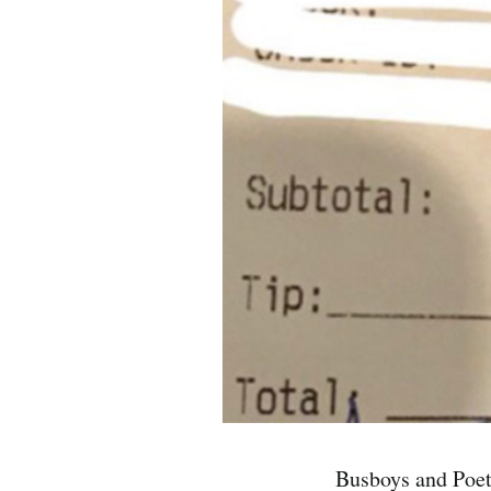
PODCAST
NEWSLETTER
I MIEI PREFERITI
SHOP
CALENDARIO
AREA PERSONALE
Area Personale
Busboys and Poets
Newsletter