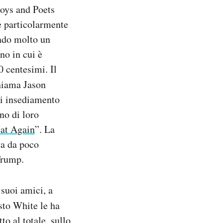
boys and Poets
 è particolarmente
ando molto un
no in cui è
0 centesimi. Il
hiama Jason
di insediamento
no di loro
at Again
”. La
va da poco
Trump.
 suoi amici, a
asto White le ha
to al totale, sullo