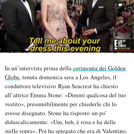
PODCAST
NEWSLETTER
I MIEI PREFERITI
In un’intervista prima della
cerimonia dei Golden
SHOP
Globe
, tenuta domenica sera a Los Angeles, il
conduttore televisivo Ryan Seacrest ha chiesto
CALENDARIO
all’attrice Emma Stone: «Dimmi qualcosa del tuo
vestito», presumibilmente per chiederle chi lo
AREA PERSONALE
avesse disegnato. Stone ha risposto un po’
didascalicamente: «Um, beh, è rosa e ha delle
Area Personale
stelle sopra». Poi ha spiegato che era di Valentino.
Newsletter