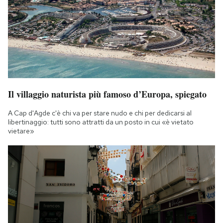
Il villaggio naturista più famoso d’Europa, spiegato
A Cap d'Agde c'è chi va per stare nudo e chi per dedicarsi al
libertinaggio: tutti sono attratti da un posto in cui «è vietato
vietare»