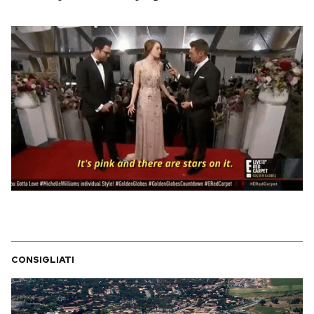
Notifiche mobile
Regala il Post
Hai bisogno di aiuto?
Esci
CONSIGLIATI