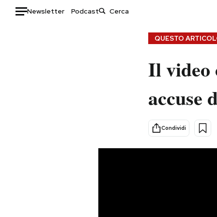
Newsletter
Podcast
Auto
QUESTO ARTICOLO
HOME
Il video
Italia
Moda
accuse 
Mondo
Libri
Politica
Consumismi
Tecnologia
Storie/Idee
Condividi
Internet
Ok Boomer!
Scienza
Media
Cultura
Europa
Economia
Altrecose
Sport
Mondiali calcio 2026