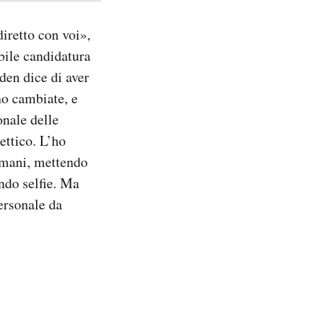
iretto con voi»,
bile candidatura
den dice di aver
no cambiate, e
onale delle
ettico. L’ho
 mani, mettendo
ndo selfie. Ma
personale da