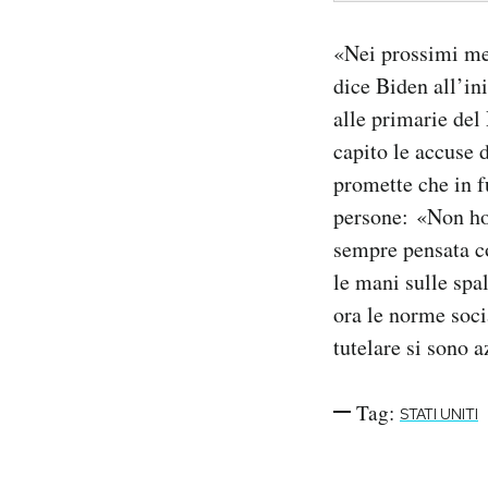
«Nei prossimi mes
dice Biden all’in
alle primarie del
capito le accuse 
promette che in f
persone: «Non ho 
sempre pensata c
le mani sulle spa
ora le norme soci
tutelare si sono a
Tag:
STATI UNITI