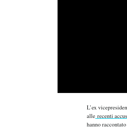
PODCAST
NEWSLETTER
I MIEI PREFERITI
SHOP
CALENDARIO
AREA PERSONALE
L’ex vicepresiden
alle
recenti accus
Area Personale
hanno raccontato 
Newsletter