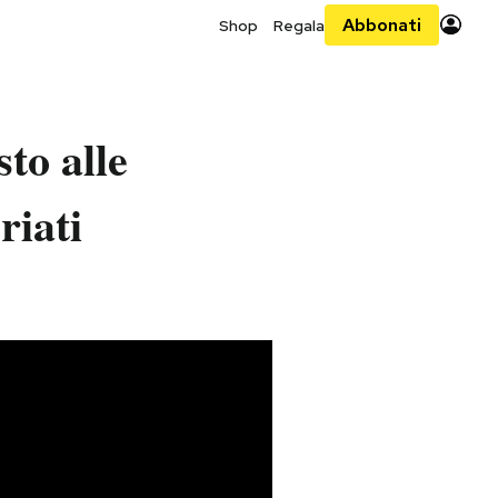
Abbonati
Shop
Regala
sto alle
riati