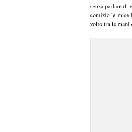
Notifiche mobile
senza parlare di 
Regala il Post
comizio le mise le
Hai bisogno di aiuto?
volto tra le mani 
Esci