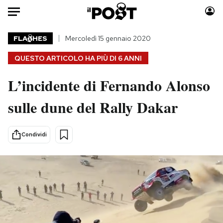
Auto
FLA
HES
Mercoledì 15 gennaio 2020
QUESTO ARTICOLO HA PIÙ DI
6 ANNI
HOME
L’incidente di Fernando Alonso
Italia
Moda
Mondo
Libri
sulle dune del Rally Dakar
Politica
Consumismi
Tecnologia
Storie/Idee
Condividi
Internet
Ok Boomer!
Scienza
Media
Cultura
Europa
Economia
Altrecose
Sport
Mondiali calcio 2026