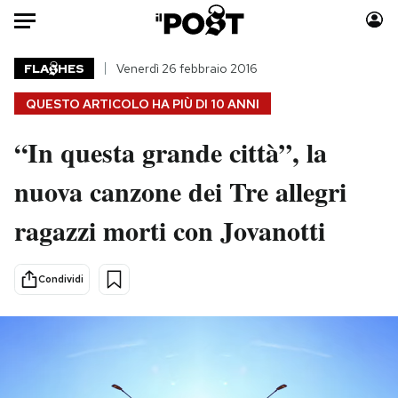
Auto
FLA
HES
Venerdì 26 febbraio 2016
QUESTO ARTICOLO HA PIÙ DI
10 ANNI
HOME
“In questa grande città”, la
Italia
Moda
Mondo
Libri
nuova canzone dei Tre allegri
Politica
Consumismi
ragazzi morti con Jovanotti
Tecnologia
Storie/Idee
Internet
Ok Boomer!
Scienza
Media
Condividi
Cultura
Europa
Economia
Altrecose
Sport
Mondiali calcio 2026