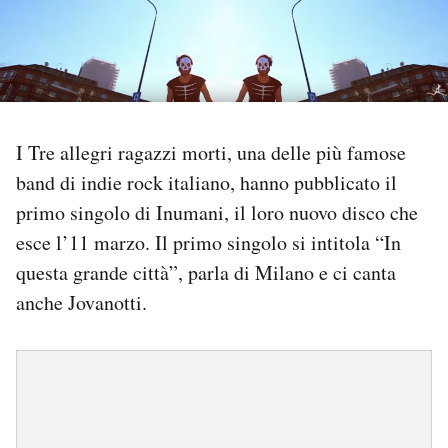
PODCAST
NEWSLETTER
I Tre allegri ragazzi morti, una delle più famose
I MIEI PREFERITI
band di indie rock italiano, hanno pubblicato il
primo singolo di Inumani, il loro nuovo disco che
esce l’11 marzo. Il primo singolo si intitola “In
SHOP
questa grande città”, parla di Milano e ci canta
anche Jovanotti.
CALENDARIO
AREA PERSONALE
Area Personale
Newsletter