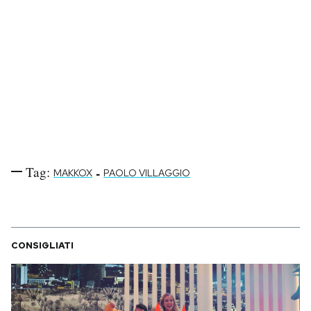
Notifiche mobile
Regala il Post
Hai bisogno di aiuto?
Esci
Tag:
-
MAKKOX
PAOLO VILLAGGIO
CONSIGLIATI