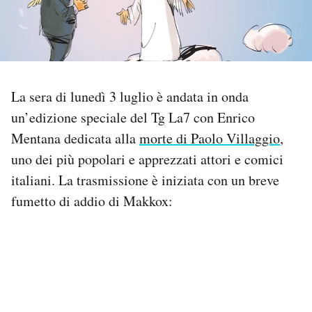
PODCAST
NEWSLETTER
La sera di lunedì 3 luglio è andata in onda
un’edizione speciale del Tg La7 con Enrico
I MIEI PREFERITI
Mentana dedicata alla
morte di Paolo Villaggio
,
uno dei più popolari e apprezzati attori e comici
SHOP
italiani. La trasmissione è iniziata con un breve
fumetto di addio di Makkox:
CALENDARIO
AREA PERSONALE
Area Personale
Newsletter