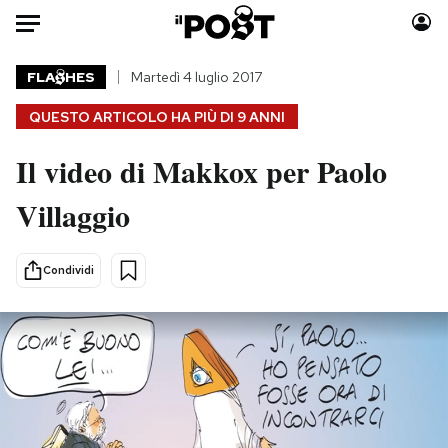
Auto
FLA
HES
Martedì 4 luglio 2017
QUESTO ARTICOLO HA PIÙ DI
9 ANNI
HOME
Il video di Makkox per Paolo
Italia
Moda
Mondo
Libri
Villaggio
Politica
Consumismi
Tecnologia
Storie/Idee
Condividi
Internet
Ok Boomer!
Scienza
Media
Cultura
Europa
Economia
Altrecose
Sport
Mondiali calcio 2026