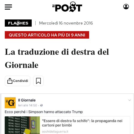
Auto
FLA
HES
Mercoledì 16 novembre 2016
QUESTO ARTICOLO HA PIÙ DI
9 ANNI
HOME
La traduzione di destra del
Italia
Moda
Mondo
Libri
Giornale
Politica
Consumismi
Tecnologia
Storie/Idee
Condividi
Internet
Ok Boomer!
Scienza
Media
Cultura
Europa
Economia
Altrecose
Sport
Mondiali calcio 2026