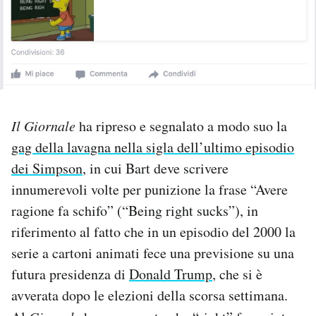
PODCAST
NEWSLETTER
I MIEI PREFERITI
Il Giornale
ha ripreso e segnalato a modo suo la
gag della lavagna nella sigla dell’ultimo episodio
dei Simpson
, in cui Bart deve scrivere
SHOP
innumerevoli volte per punizione la frase “Avere
ragione fa schifo” (“Being right sucks”), in
CALENDARIO
riferimento al fatto che in un episodio del 2000 la
serie a cartoni animati fece una previsione su una
AREA PERSONALE
futura presidenza di
Donald Trump
, che si è
Area Personale
avverata dopo le elezioni della scorsa settimana.
Newsletter