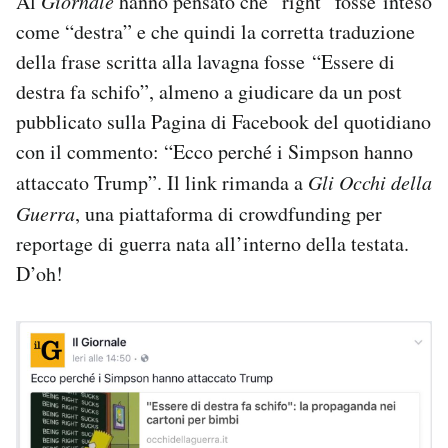
Al
Giornale
hanno pensato che “right” fosse inteso
Notifiche mobile
come “destra” e che quindi la corretta traduzione
Regala il Post
della frase scritta alla lavagna fosse “Essere di
Hai bisogno di aiuto?
destra fa schifo”, almeno a giudicare da un post
Esci
pubblicato sulla Pagina di Facebook del quotidiano
con il commento: “Ecco perché i Simpson hanno
attaccato Trump”. Il link rimanda a
Gli Occhi della
Guerra
, una piattaforma di crowdfunding per
reportage di guerra nata all’interno della testata.
D’oh!