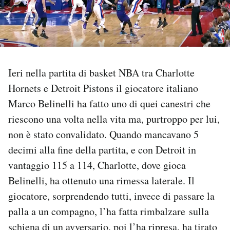
PODCAST
NEWSLETTER
Ieri nella partita di basket NBA tra Charlotte
Hornets e Detroit Pistons il giocatore italiano
I MIEI PREFERITI
Marco Belinelli ha fatto uno di quei canestri che
riescono una volta nella vita ma, purtroppo per lui,
SHOP
non è stato convalidato. Quando mancavano 5
decimi alla fine della partita, e con Detroit in
CALENDARIO
vantaggio 115 a 114, Charlotte, dove gioca
Belinelli, ha ottenuto una rimessa laterale. Il
AREA PERSONALE
giocatore, sorprendendo tutti, invece di passare la
palla a un compagno, l’ha fatta rimbalzare sulla
Area Personale
schiena di un avversario, poi l’ha ripresa, ha tirato
Newsletter