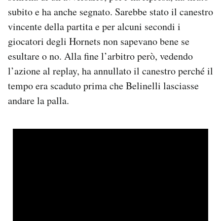
Notifiche mobile
subito e ha anche segnato. Sarebbe stato il canestro
Regala il Post
vincente della partita e per alcuni secondi i
Hai bisogno di aiuto?
giocatori degli Hornets non sapevano bene se
Esci
esultare o no. Alla fine l’arbitro però, vedendo
l’azione al replay, ha annullato il canestro perché il
tempo era scaduto prima che Belinelli lasciasse
andare la palla.